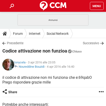
MENU
HOME
COVID-19
GAMING
GUIDE
Forum
Internet
Social Network
INTRATTENIMENTO
ANDROID
COVID-19
GAMING
DOWNLOAD
Precedente
Successivo
iOS
WINDOWS 10
INTRATTENIMENTO
ANDROID
Codice attivazione non funzioa
INSTAGRAM
COVID-19
WHATSAPP
GAMING
Chiuso
FORUM
iOS
WINDOWS 10
TIKTOK
INTRATTENIMENTO
FACEBOOK
ANDROID
tonycela
- 3 apr 2016 alle 23:05
INSTAGRAM
COVID-19
WHATSAPP
GAMING
GLOSSARIO
Noureddine Bouzidi
-
4 apr 2016 alle 16:40
HARDWARE
iOS
WINDOWS 10
TIKTOK
INTRATTENIMENTO
FACEBOOK
ANDROID
INSTAGRAM
COVID-19
WHATSAPP
GAMING
il codice di attivazione non mi funziona che e:69qabO
HARDWARE
iOS
WINDOWS 10
Prego rispondere grazie mille
TIKTOK
INTRATTENIMENTO
FACEBOOK
ANDROID
INSTAGRAM
WHATSAPP
HARDWARE
iOS
WINDOWS 10
Share
TIKTOK
FACEBOOK
INSTAGRAM
WHATSAPP
HARDWARE
Potrebbe anche interessarti: