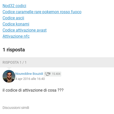
TIKTOK
FACEBOOK
Nod32 codici
HARDWARE
Codice caramelle rare pokemon rosso fuoco
Codice ascii
Codice konami
Codice attivazione avast
Attivazione nfc
1 risposta
RISPOSTA 1 / 1
Noureddine Bouzidi
15.404
4 apr 2016 alle 16:40
il codice di attivazione di cosa ???
Discussioni simili