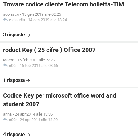
Trovare codice cliente Telecom bolletta-TIM
scolasco
-
13 gen 2019 alle 02:25
e-claudia
-
14 gen 2019 alle 18:24
3 risposte
roduct Key ( 25 cifre ) Office 2007
Marco
-
15 feb 2011 alle 23:32
n00r
-
16 feb 2011 alle 08:56
1 risposta
Codice Key per microsoft office word and
student 2007
anna
-
24 apr 2014 alle 13:35
n00r
-
24 apr 2014 alle 18:30
4 risposte