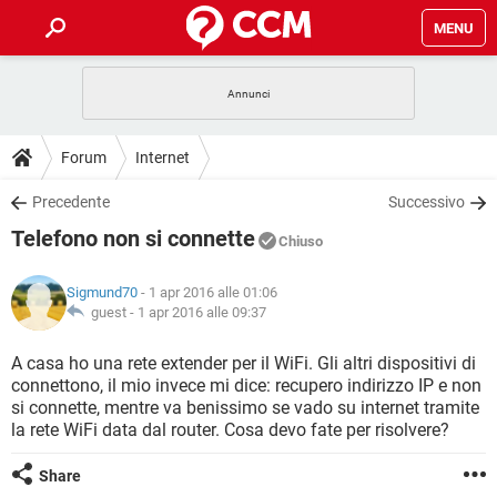
MENU
HOME
COVID-19
GAMING
GUIDE
Forum
Internet
INTRATTENIMENTO
ANDROID
COVID-19
GAMING
DOWNLOAD
Precedente
Successivo
iOS
WINDOWS 10
INTRATTENIMENTO
ANDROID
Telefono non si connette
INSTAGRAM
COVID-19
WHATSAPP
GAMING
Chiuso
FORUM
iOS
WINDOWS 10
TIKTOK
INTRATTENIMENTO
FACEBOOK
ANDROID
Sigmund70
- 1 apr 2016 alle 01:06
INSTAGRAM
COVID-19
WHATSAPP
GAMING
GLOSSARIO
guest -
1 apr 2016 alle 09:37
HARDWARE
iOS
WINDOWS 10
TIKTOK
INTRATTENIMENTO
FACEBOOK
ANDROID
INSTAGRAM
COVID-19
WHATSAPP
GAMING
A casa ho una rete extender per il WiFi. Gli altri dispositivi di
HARDWARE
iOS
WINDOWS 10
connettono, il mio invece mi dice: recupero indirizzo IP e non
TIKTOK
INTRATTENIMENTO
FACEBOOK
ANDROID
si connette, mentre va benissimo se vado su internet tramite
INSTAGRAM
WHATSAPP
la rete WiFi data dal router. Cosa devo fate per risolvere?
HARDWARE
iOS
WINDOWS 10
TIKTOK
FACEBOOK
INSTAGRAM
WHATSAPP
Share
HARDWARE