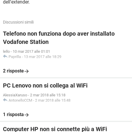
dell'extender.
Discussioni simili
Telefono non funziona dopo aver installato
Vodafone Station
lello
-
10 mar 2017 alle 01:01
Paprilla
-
13 mar 2017 alle 18:29
2 risposte
PC Lenovo non si collega al WiFi
AlessiaXaruso
-
2 mar 2018 alle 15:18
AntonelloCCM
-
2 mar 2018 alle 15:48
1 risposta
Computer HP non si connette più a WiFi