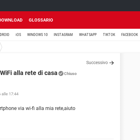
DOWNLOAD
GLOSSARIO
DROID
iOS
WINDOWS 10
INSTAGRAM
WHATSAPP
TIKTOK
FACEBOOK
Successivo
iFi alla rete di casa
Chiuso
 alle 17:44
tphone via wi-fi alla mia rete,aiuto