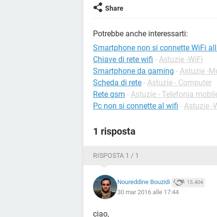
Share
Potrebbe anche interessarti:
Smartphone non si connette WiFi all
Chiave di rete wifi
-
Astuzie -WiFi
Smartphone da gaming
-
Astuzie -M
Scheda di rete
-
Astuzie - Computer
Rete gsm
-
Astuzie - Telefonia mobil
Pc non si connette al wifi
-
Astuzie -
1 risposta
RISPOSTA 1 / 1
Noureddine Bouzidi
15.404
30 mar 2016 alle 17:44
ciao,