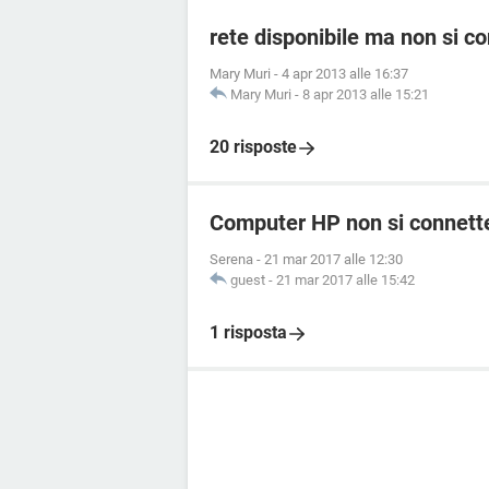
rete disponibile ma non si c
Mary Muri
-
4 apr 2013 alle 16:37
Mary Muri
-
8 apr 2013 alle 15:21
20 risposte
Computer HP non si connette
Serena
-
21 mar 2017 alle 12:30
guest
-
21 mar 2017 alle 15:42
1 risposta