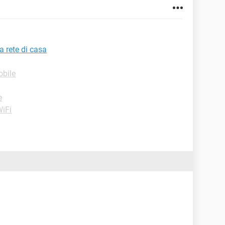
a rete di casa
obile
e
WiFi