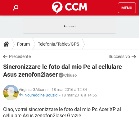
MENU
HOME
COVID-19
GAMING
GUIDE
Forum
Telefonia/Tablet/GPS
INTRATTENIMENTO
ANDROID
COVID-19
GAMING
DOWNLOAD
Precedente
Successivo
iOS
WINDOWS 10
INTRATTENIMENTO
ANDROID
Sincronizzare le foto dal mio Pc al cellulare
INSTAGRAM
COVID-19
WHATSAPP
GAMING
FORUM
iOS
WINDOWS 10
Asus zenofon2laser
Chiuso
TIKTOK
INTRATTENIMENTO
FACEBOOK
ANDROID
INSTAGRAM
COVID-19
WHATSAPP
GAMING
GLOSSARIO
HARDWARE
iOS
WINDOWS 10
Virginia GAlbarini
- 18 mar 2016 à 12:34
TIKTOK
INTRATTENIMENTO
FACEBOOK
ANDROID
Noureddine Bouzidi
-
18 mar 2016 à 14:55
INSTAGRAM
COVID-19
WHATSAPP
GAMING
HARDWARE
iOS
WINDOWS 10
Ciao, vorrei sincronizzare le foto dal mio Pc Acer XP al
TIKTOK
INTRATTENIMENTO
FACEBOOK
ANDROID
INSTAGRAM
WHATSAPP
cellulare Asus zenofon2laser.Grazie
HARDWARE
iOS
WINDOWS 10
TIKTOK
FACEBOOK
INSTAGRAM
WHATSAPP
HARDWARE