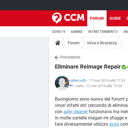
FORUM
GUIDE
COVID-19
GAMING
INTRATTENIMENTO
AN
Forum
Virus e Sicurezza
Precedente
Eliminare Reimage Repair
valterciutti
- 17 mar 2016 alle 17:33
carlo -
12 nov 2016 alle 13:24
Buongiorno sono nuovo del forum! 
virus! infatti sto' cercando di elim
con
adw cleaner
funzionava ma nient
in molte cartelle magari mi sfugge e 
fare diversamente! utilizzo
avira
come