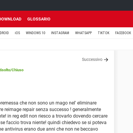
DOWNLOAD
GLOSSARIO
DROID
iOS
WINDOWS 10
INSTAGRAM
WHATSAPP
TIKTOK
FACEBOOK
Successivo
Risolto
/Chiuso
premessa che non sono un mago nel' eliminare
inare reimage repair senza successo ! generalmente
e! in reg edit non riesco a trovarlo dovendo cercare
se faccio trova niente! quindi chiedevo se si poteva
 antivirus erano due anni che non ne beccavo