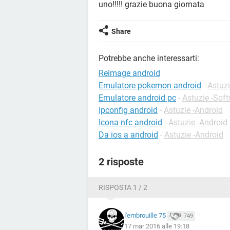
uno!!!!! grazie buona giornata
Share
Potrebbe anche interessarti:
Reimage android
Emulatore pokemon android
-
Astuzi
Emulatore android pc
-
Astuzie -Sof
Ipconfig android
-
Astuzie -Android
Icona nfc android
-
Astuzie -Android
Da ios a android
-
Astuzie -Android
2 risposte
RISPOSTA 1 / 2
l'embrouille 75
749
17 mar 2016 alle 19:18