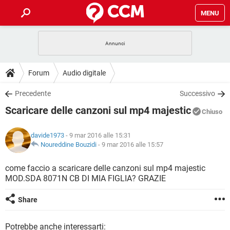
MENU
HOME
COVID-19
GAMING
GUIDE
Forum
Audio digitale
INTRATTENIMENTO
ANDROID
COVID-19
GAMING
DOWNLOAD
Precedente
Successivo
iOS
WINDOWS 10
INTRATTENIMENTO
ANDROID
Scaricare delle canzoni sul mp4 majestic
INSTAGRAM
COVID-19
WHATSAPP
GAMING
Chiuso
FORUM
iOS
WINDOWS 10
TIKTOK
INTRATTENIMENTO
FACEBOOK
ANDROID
davide1973
- 9 mar 2016 alle 15:31
INSTAGRAM
COVID-19
WHATSAPP
GAMING
GLOSSARIO
Noureddine Bouzidi
-
9 mar 2016 alle 15:57
HARDWARE
iOS
WINDOWS 10
TIKTOK
INTRATTENIMENTO
FACEBOOK
ANDROID
INSTAGRAM
COVID-19
WHATSAPP
GAMING
come faccio a scaricare delle canzoni sul mp4 majestic
HARDWARE
iOS
WINDOWS 10
MOD.SDA 8071N CB DI MIA FIGLIA? GRAZIE
TIKTOK
INTRATTENIMENTO
FACEBOOK
ANDROID
INSTAGRAM
WHATSAPP
HARDWARE
iOS
WINDOWS 10
Share
TIKTOK
FACEBOOK
INSTAGRAM
WHATSAPP
HARDWARE
Potrebbe anche interessarti: