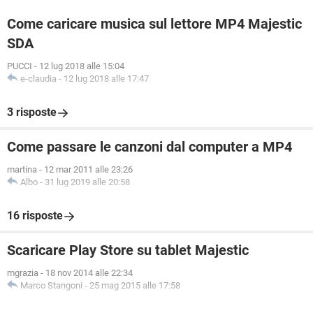
Come caricare musica sul lettore MP4 Majestic
SDA
PUCCI
-
12 lug 2018 alle 15:04
e-claudia
-
12 lug 2018 alle 17:47
3 risposte
Come passare le canzoni dal computer a MP4
martina
-
12 mar 2011 alle 23:26
Albo
-
31 lug 2019 alle 20:58
16 risposte
Scaricare Play Store su tablet Majestic
mgrazia
-
18 nov 2014 alle 22:34
Marco Stangoni
-
25 mag 2015 alle 17:58