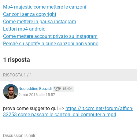
TIKTOK
FACEBOOK
Mp4 majestic come mettere le canzoni
HARDWARE
Canzoni senza copyright
Come mettere in pausa instagram
Lettori mp4 android
Come mettere account privato su instagram
Perchè su spotify alcune canzoni non vanno
1 risposta
RISPOSTA 1 / 1
Noureddine Bouzidi
15.404
9 mar 2016 alle 15:57
prova come suggerito qui =>
https://it.ccm.net/forum/affich-
32253-come-passare-le-canzoni-dal-computer-a-mp4
Discussioni simili