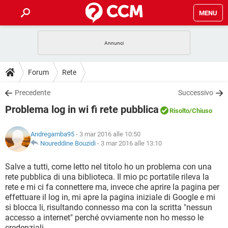
MENU
HOME
COVID-19
GAMING
GUIDE
Forum
Rete
INTRATTENIMENTO
ANDROID
COVID-19
GAMING
DOWNLOAD
Precedente
Successivo
iOS
WINDOWS 10
INTRATTENIMENTO
ANDROID
Problema log in wi fi rete pubblica
INSTAGRAM
COVID-19
WHATSAPP
GAMING
Risolto
/Chiuso
FORUM
iOS
WINDOWS 10
TIKTOK
INTRATTENIMENTO
FACEBOOK
ANDROID
Andregamba95
- 3 mar 2016 alle 10:50
INSTAGRAM
COVID-19
WHATSAPP
GAMING
GLOSSARIO
Noureddine Bouzidi
-
3 mar 2016 alle 13:10
HARDWARE
iOS
WINDOWS 10
TIKTOK
INTRATTENIMENTO
FACEBOOK
ANDROID
INSTAGRAM
COVID-19
WHATSAPP
GAMING
Salve a tutti, come letto nel titolo ho un problema con una
HARDWARE
iOS
WINDOWS 10
rete pubblica di una biblioteca. Il mio pc portatile rileva la
TIKTOK
INTRATTENIMENTO
FACEBOOK
ANDROID
rete e mi ci fa connettere ma, invece che aprire la pagina per
INSTAGRAM
WHATSAPP
effettuare il log in, mi apre la pagina iniziale di Google e mi
HARDWARE
iOS
WINDOWS 10
TIKTOK
FACEBOOK
si blocca li, risultando connesso ma con la scritta "nessun
INSTAGRAM
WHATSAPP
accesso a internet" perché ovviamente non ho messo le
HARDWARE
credenziali.