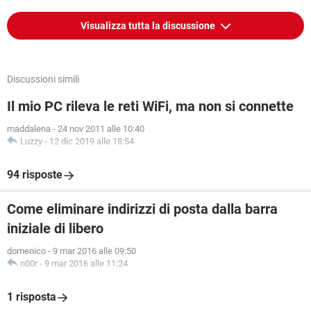
Visualizza tutta la discussione
Discussioni simili
Il mio PC rileva le reti WiFi, ma non si connette
maddalena
-
24 nov 2011 alle 10:40
Luzzy
-
12 dic 2019 alle 18:54
94 risposte
Come eliminare indirizzi di posta dalla barra
iniziale di libero
domenico
-
9 mar 2016 alle 09:50
n00r
-
9 mar 2016 alle 11:24
1 risposta