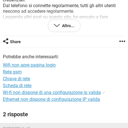
TIKTOK
FACEBOOK
Dal telefono si connette regolarmente, tutti gli altri utenti
riescono ad accedere regolarmente.
HARDWARE
Leggendo altri post su questo sito, ho provato a fare
l'accesso anche con Explorer, ho sbloccato le finestre pop-up,
Altro...
tutto inutilmente.
Grazie per l'attenzione.
Share
Potrebbe anche interessarti:
Wifi non apre pagina login
Rete gsm
Chiave di rete
Scheda di rete
Wi-fi non dispone di una configurazione ip valida
✓
Ethernet non dispone di configurazione IP valida
2 risposte