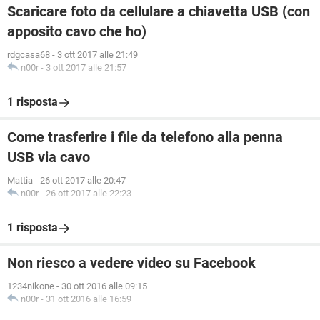
Scaricare foto da cellulare a chiavetta USB (con
apposito cavo che ho)
rdgcasa68
-
3 ott 2017 alle 21:49
n00r
-
3 ott 2017 alle 21:57
1 risposta
Come trasferire i file da telefono alla penna
USB via cavo
Mattia
-
26 ott 2017 alle 20:47
n00r
-
26 ott 2017 alle 22:23
1 risposta
Non riesco a vedere video su Facebook
1234nikone
-
30 ott 2016 alle 09:15
n00r
-
31 ott 2016 alle 16:59