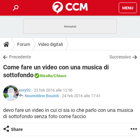
MENU
HOME
COVID-19
GAMING
GUIDE
Forum
Video digitali
INTRATTENIMENTO
ANDROID
COVID-19
GAMING
DOWNLOAD
Precedente
Successivo
iOS
WINDOWS 10
INTRATTENIMENTO
ANDROID
Come fare un video con una musica di
INSTAGRAM
COVID-19
WHATSAPP
GAMING
FORUM
iOS
WINDOWS 10
sottofondo
Risolto
/Chiuso
TIKTOK
INTRATTENIMENTO
FACEBOOK
ANDROID
INSTAGRAM
COVID-19
WHATSAPP
GAMING
GLOSSARIO
HARDWARE
iOS
WINDOWS 10
enry92
- 23 feb 2016 alle 12:56
TIKTOK
INTRATTENIMENTO
FACEBOOK
ANDROID
Noureddine Bouzidi
-
24 feb 2016 alle 17:41
INSTAGRAM
COVID-19
WHATSAPP
GAMING
HARDWARE
iOS
WINDOWS 10
devo fare un video in cui ci sia io che parlo con una musica
TIKTOK
INTRATTENIMENTO
FACEBOOK
ANDROID
INSTAGRAM
WHATSAPP
di sottofondo senza foto come faccio
HARDWARE
iOS
WINDOWS 10
TIKTOK
FACEBOOK
Share
INSTAGRAM
WHATSAPP
HARDWARE