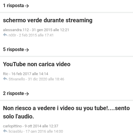
1 risposta
schermo verde durante streaming
alessandra.112
-
31 gen 2015 alle 12:21
n00r
-
2 feb 2015 alle 17:41
5 risposte
YouTube non carica video
Ric
-
16 feb 2017 alle 14:14
Stivanello
-
31 dic 2020 alle 18:46
2 risposte
Non riesco a vedere i video su you tube!....sento
solo l'audio.
carlopittino
-
9 ott 2014 alle 12:37
liciasblu
-
17 gen 2016 alle 14:00