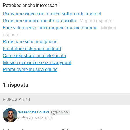
TIKTOK
FACEBOOK
Potrebbe anche interessarti:
HARDWARE
Registrare video con musica sottofondo android
Registrare musica mentre si ascolta
- Migliori risposte
Fare video senza interrompere musica android
- Migliori
risposte
Registrare schermo iphone
Emulatore pokemon android
Come registrare una telefonata
Musica per video senza copyright
Promuovere musica online
1 risposta
RISPOSTA 1 / 1
Noureddine Bouzidi
15.404
23 feb 2016 alle 13:53