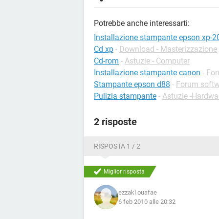
Potrebbe anche interessarti:
Installazione stampante epson xp-2
Cd xp
-
Download - Masterizzazione
Cd-rom
-
Astuzie - Computer
Installazione stampante canon
-
For
Stampante epson d88
-
Forum softw
Pulizia stampante
-
Astuzie -Hardwa
2 risposte
RISPOSTA 1 / 2
Miglior risposta
ezzaki ouafae
6 feb 2010 alle 20:32