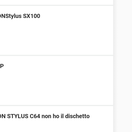
SONStylus SX100
XP
ON STYLUS C64 non ho il dischetto