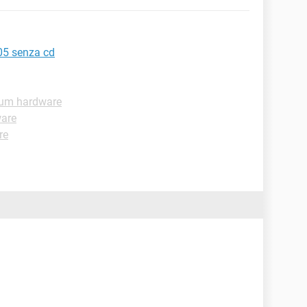
05 senza cd
um hardware
are
re