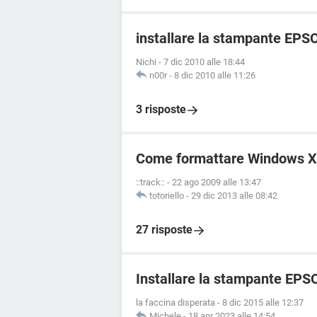
installare la stampante EP
Nichi
-
7 dic 2010 alle 18:44
n00r
-
8 dic 2010 alle 11:26
3 risposte
Come formattare Windows 
::track::
-
22 ago 2009 alle 13:47
totoriello
-
29 dic 2013 alle 08:42
27 risposte
Installare la stampante EPS
la faccina disperata
-
8 dic 2015 alle 12:37
Michele
-
18 apr 2023 alle 14:54