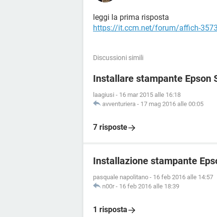
leggi la prima risposta
https://it.ccm.net/forum/affich-35
Discussioni simili
Installare stampante Epson 
laagiusi
-
16 mar 2015 alle 16:18
avventuriera
-
17 mag 2016 alle 00:05
7 risposte
Installazione stampante Eps
pasquale napolitano
-
16 feb 2016 alle 14:57
n00r
-
16 feb 2016 alle 18:39
1 risposta