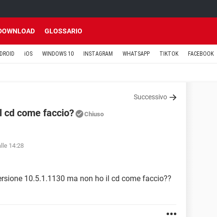
DOWNLOAD
GLOSSARIO
DROID
iOS
WINDOWS 10
INSTAGRAM
WHATSAPP
TIKTOK
FACEBOOK
Successivo
l cd come faccio?
Chiuso
lle 14:28
ersione 10.5.1.1130 ma non ho il cd come faccio??