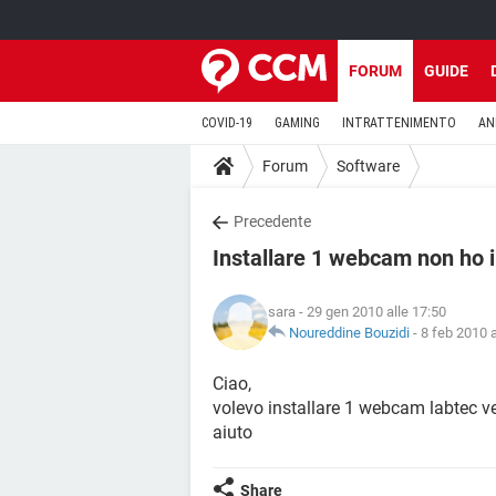
FORUM
GUIDE
COVID-19
GAMING
INTRATTENIMENTO
AN
Forum
Software
Precedente
Installare 1 webcam non ho i
sara
- 29 gen 2010 alle 17:50
Noureddine Bouzidi
-
8 feb 2010 a
Ciao,
volevo installare 1 webcam labtec v
aiuto
Share