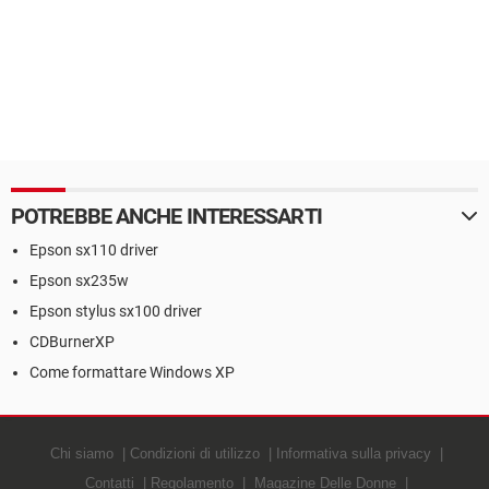
POTREBBE ANCHE INTERESSARTI
Epson sx110 driver
Epson sx235w
Epson stylus sx100 driver
CDBurnerXP
Come formattare Windows XP
Chi siamo
Condizioni di utilizzo
Informativa sulla privacy
Contatti
Regolamento
Magazine Delle Donne