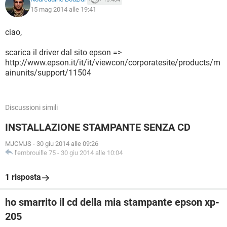
15 mag 2014 alle 19:41
ciao,
scarica il driver dal sito epson =>
http://www.epson.it/it/it/viewcon/corporatesite/products/m
ainunits/support/11504
Discussioni simili
INSTALLAZIONE STAMPANTE SENZA CD
MJCMJS
-
30 giu 2014 alle 09:26
l'embrouille 75
-
30 giu 2014 alle 10:04
1 risposta
ho smarrito il cd della mia stampante epson xp-
205