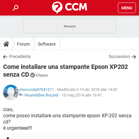
MENU
HOME
COVID-19
GAMING
GUIDE
Forum
Software
INTRATTENIMENTO
ANDROID
COVID-19
GAMING
DOWNLOAD
Precedente
Successivo
iOS
WINDOWS 10
INTRATTENIMENTO
ANDROID
Come installare una stampante Epson XP202
INSTAGRAM
COVID-19
WHATSAPP
GAMING
FORUM
iOS
WINDOWS 10
senza CD
Chiuso
TIKTOK
INTRATTENIMENTO
FACEBOOK
ANDROID
INSTAGRAM
COVID-19
WHATSAPP
GAMING
GLOSSARIO
HARDWARE
iOS
WINDOWS 10
chiocciola97041211
- Modificato il 19 dic 2018 alle 14:02
TIKTOK
INTRATTENIMENTO
FACEBOOK
ANDROID
Noureddine Bouzidi
-
15 mag 2014 alle 19:41
INSTAGRAM
COVID-19
WHATSAPP
GAMING
HARDWARE
iOS
WINDOWS 10
ciao,
TIKTOK
INTRATTENIMENTO
FACEBOOK
ANDROID
INSTAGRAM
WHATSAPP
come posso installare una stampante epson XP-202 senza
HARDWARE
iOS
WINDOWS 10
cd?
TIKTOK
FACEBOOK
è urgenteee!!!
INSTAGRAM
WHATSAPP
HARDWARE