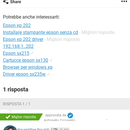
Share
TIKTOK
FACEBOOK
HARDWARE
Potrebbe anche interessarti:
Epson xp 202
Installare stampante epson senza cd
- Migliori risposte
Epson xp 202 driver
- Migliori risposte
192.168.1..202
Epson sx215
✓
Cartucce epson sx130
✓
Browser per windows xp
Driver epson sx235w
✓
1 risposta
RISPOSTA 1 / 1
approvata da
Miglior risposta
Antonello Ciccarello
Noureddine Bouzidi
15.404