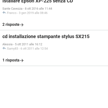
Istallare Epson XP-225 senza CD
Sante Cavezza
-
8 ott 2016 alle 11:44
Franco
-
3 gen 2019 alle 08:46
2 risposte
cd installazione stampante stylus SX215
Alessia
-
5 ott 2011 alle 16:12
Samy83
-
6 ott 2011 alle 12:54
1 risposta