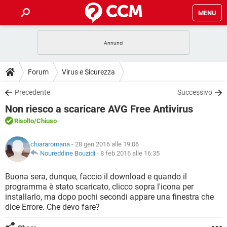
MENU
HOME
COVID-19
GAMING
GUIDE
Forum
Virus e Sicurezza
INTRATTENIMENTO
ANDROID
COVID-19
GAMING
DOWNLOAD
Precedente
Successivo
iOS
WINDOWS 10
INTRATTENIMENTO
ANDROID
Non riesco a scaricare AVG Free Antivirus
INSTAGRAM
COVID-19
WHATSAPP
GAMING
FORUM
iOS
WINDOWS 10
Risolto
/Chiuso
TIKTOK
INTRATTENIMENTO
FACEBOOK
ANDROID
INSTAGRAM
COVID-19
WHATSAPP
GAMING
GLOSSARIO
HARDWARE
iOS
chiararomana
- 28 gen 2016 alle 19:06
WINDOWS 10
TIKTOK
INTRATTENIMENTO
FACEBOOK
ANDROID
Noureddine Bouzidi
-
8 feb 2016 alle 16:35
INSTAGRAM
COVID-19
WHATSAPP
GAMING
HARDWARE
iOS
WINDOWS 10
Buona sera, dunque, faccio il download e quando il
TIKTOK
INTRATTENIMENTO
FACEBOOK
ANDROID
programma è stato scaricato, clicco sopra l'icona per
INSTAGRAM
WHATSAPP
installarlo, ma dopo pochi secondi appare una finestra che
HARDWARE
iOS
WINDOWS 10
TIKTOK
FACEBOOK
dice Errore. Che devo fare?
INSTAGRAM
WHATSAPP
HARDWARE