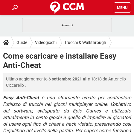
MENU
HOME
COVID-19
GAMING
GUIDE
Guide
Videogiochi
Trucchi & Walkthrough
INTRATTENIMENTO
ANDROID
COVID-19
GAMING
DOWNLOAD
Come scaricare e installare Easy
iOS
WINDOWS 10
INTRATTENIMENTO
ANDROID
Anti-Cheat
INSTAGRAM
COVID-19
WHATSAPP
GAMING
FORUM
iOS
WINDOWS 10
TIKTOK
INTRATTENIMENTO
FACEBOOK
ANDROID
Ultimo aggiornamento
6 settembre 2021 alle 18:18
da
Antonello
INSTAGRAM
COVID-19
WHATSAPP
GAMING
GLOSSARIO
HARDWARE
iOS
Ciccarello
.
WINDOWS 10
TIKTOK
INTRATTENIMENTO
FACEBOOK
ANDROID
INSTAGRAM
COVID-19
WHATSAPP
GAMING
Easy Anti-Cheat
è uno strumento creato per contrastare
HARDWARE
iOS
WINDOWS 10
l’utilizzo di trucchi nei giochi multiplayer online. L’obiettivo
TIKTOK
INTRATTENIMENTO
FACEBOOK
ANDROID
del software, sviluppato da Epic Games e utilizzato
INSTAGRAM
WHATSAPP
HARDWARE
iOS
WINDOWS 10
attualmente in cento giochi è quello di impedire ai giocatori
TIKTOK
FACEBOOK
di usare ogni tipo di cheat e hack vietato, preservando così
INSTAGRAM
WHATSAPP
l’equilibrio del livello nella partita. Per sapere come funziona
HARDWARE