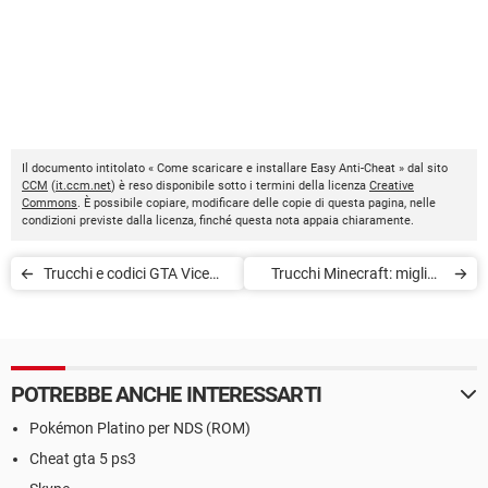
Il documento intitolato « Come scaricare e installare Easy Anti-Cheat » dal sito
CCM
(
it.ccm.net
) è reso disponibile sotto i termini della licenza
Creative
Commons
. È possibile copiare, modificare delle copie di questa pagina, nelle
condizioni previste dalla licenza, finché questa nota appaia chiaramente.
Trucchi e codici GTA Vice
Trucchi Minecraft: migliori
City
oggetti e materiali per
costruirli
POTREBBE ANCHE INTERESSARTI
Pokémon Platino per NDS (ROM)
Cheat gta 5 ps3