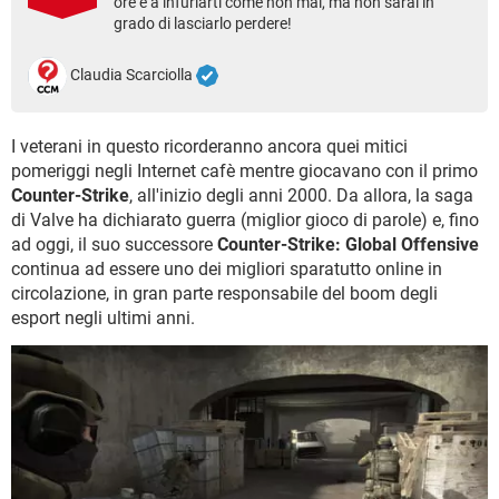
ore e a infuriarti come non mai, ma non sarai in
TIKTOK
FACEBOOK
grado di lasciarlo perdere!
HARDWARE
Claudia Scarciolla
I veterani in questo ricorderanno ancora quei mitici
pomeriggi negli Internet cafè mentre giocavano con il primo
Counter-Strike
, all'inizio degli anni 2000. Da allora, la saga
di Valve ha dichiarato guerra (miglior gioco di parole) e, fino
ad oggi, il suo successore
Counter-Strike: Global Offensive
continua ad essere uno dei migliori sparatutto online in
circolazione, in gran parte responsabile del boom degli
esport negli ultimi anni.