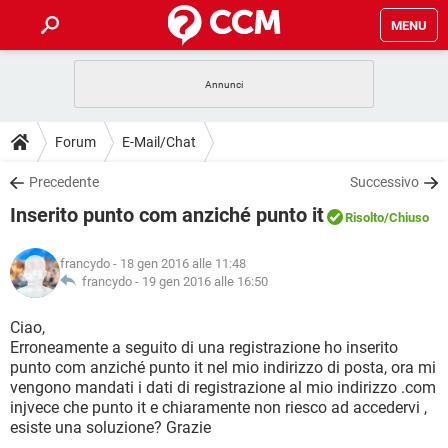
MENU
HOME
COVID-19
GAMING
GUIDE
Forum
E-Mail/Chat
INTRATTENIMENTO
ANDROID
COVID-19
GAMING
DOWNLOAD
Precedente
Successivo
iOS
WINDOWS 10
INTRATTENIMENTO
ANDROID
Inserito punto com anziché punto it
INSTAGRAM
COVID-19
WHATSAPP
GAMING
Risolto
/Chiuso
FORUM
iOS
WINDOWS 10
TIKTOK
INTRATTENIMENTO
FACEBOOK
ANDROID
francydo
- 18 gen 2016 alle 11:48
INSTAGRAM
COVID-19
WHATSAPP
GAMING
GLOSSARIO
francydo -
19 gen 2016 alle 16:50
HARDWARE
iOS
WINDOWS 10
TIKTOK
INTRATTENIMENTO
FACEBOOK
ANDROID
INSTAGRAM
COVID-19
WHATSAPP
GAMING
Ciao,
HARDWARE
iOS
WINDOWS 10
Erroneamente a seguito di una registrazione ho inserito
TIKTOK
INTRATTENIMENTO
FACEBOOK
ANDROID
punto com anziché punto it nel mio indirizzo di posta, ora mi
INSTAGRAM
WHATSAPP
vengono mandati i dati di registrazione al mio indirizzo .com
HARDWARE
iOS
WINDOWS 10
TIKTOK
FACEBOOK
injvece che punto it e chiaramente non riesco ad accedervi ,
INSTAGRAM
WHATSAPP
esiste una soluzione? Grazie
HARDWARE