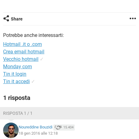
TIKTOK
FACEBOOK
HARDWARE
Share
Potrebbe anche interessarti:
Hotmail .it o .com
Crea email hotmail
Vecchio hotmail
✓
Monday com
Tin it login
Tin it accedi
✓
1 risposta
RISPOSTA 1 / 1
Noureddine Bouzidi
15.404
18 gen 2016 alle 12:18