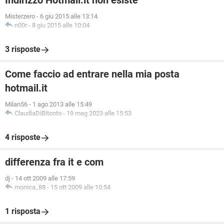
Indirizzo Hotmail.it non esiste
Misterzero
-
6 giu 2015 alle 13:14
n00r
-
8 giu 2015 alle 10:04
3 risposte
Come faccio ad entrare nella mia posta
hotmail.it
Milan56
-
1 ago 2013 alle 15:49
ClaudiaDiBitonto
-
19 mag 2023 alle 15:53
4 risposte
differenza fra it e com
dj
-
14 ott 2009 alle 17:59
monica_88
-
15 ott 2009 alle 10:54
1 risposta