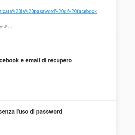
enticata%20la%20password%20di%20facebook
one #~~
cebook e email di recupero
senza l'uso di password