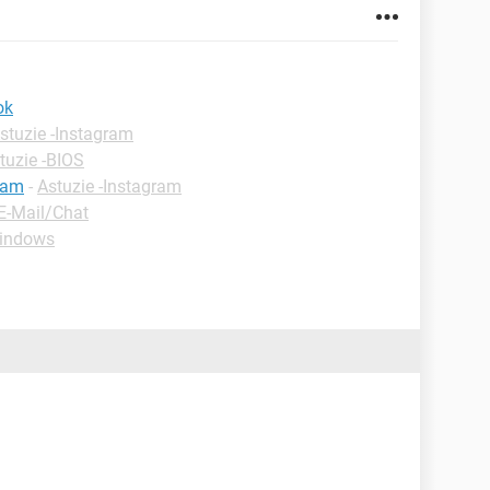
ok
stuzie -Instagram
tuzie -BIOS
ram
-
Astuzie -Instagram
E-Mail/Chat
indows