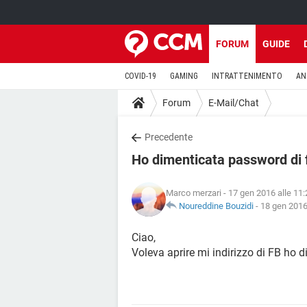
FORUM
GUIDE
COVID-19
GAMING
INTRATTENIMENTO
AN
Forum
E-Mail/Chat
Precedente
Ho dimenticata password di
Marco merzari
- 17 gen 2016 alle 11:
Noureddine Bouzidi
-
18 gen 2016
Ciao,
Voleva aprire mi indirizzo di FB ho