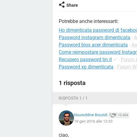
Share
Potrebbe anche interessarti:
Ho dimenticata password di facebo
Password instagram dimenticata
-
A
Password bios acer dimenticata
-
As
Come reimpostare password Instag
Recupero password tin.it
✓
-
Forum 
Password xp dimenticata
-
Forum W
1 risposta
RISPOSTA 1 / 1
Noureddine Bouzidi
15.404
18 gen 2016 alle 13:33
ciao,