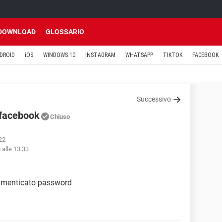
DOWNLOAD
GLOSSARIO
DROID
iOS
WINDOWS 10
INSTAGRAM
WHATSAPP
TIKTOK
FACEBOOK
Successivo
 facebook
Chiuso
22
 alle 13:33
 dimenticato password