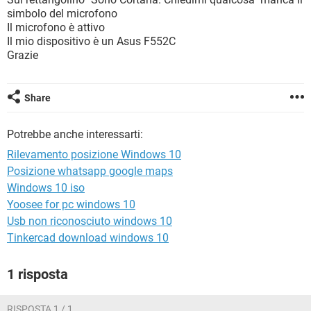
TIKTOK
FACEBOOK
simbolo del microfono
Il microfono è attivo
HARDWARE
Il mio dispositivo è un Asus F552C
Grazie
Share
Potrebbe anche interessarti:
Rilevamento posizione Windows 10
Posizione whatsapp google maps
Windows 10 iso
Yoosee for pc windows 10
Usb non riconosciuto windows 10
Tinkercad download windows 10
1 risposta
RISPOSTA 1 / 1