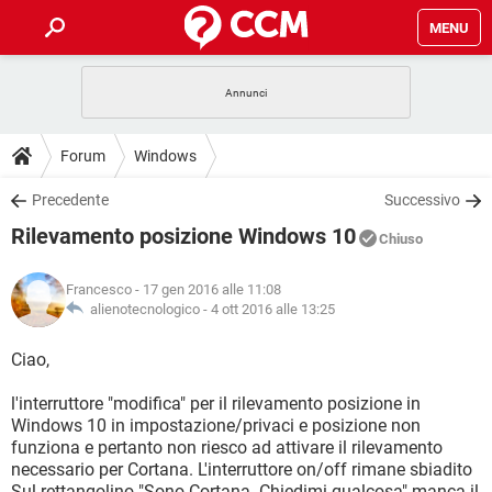
MENU
HOME
COVID-19
GAMING
GUIDE
Forum
Windows
INTRATTENIMENTO
ANDROID
COVID-19
GAMING
DOWNLOAD
Precedente
Successivo
iOS
WINDOWS 10
INTRATTENIMENTO
ANDROID
Rilevamento posizione Windows 10
INSTAGRAM
COVID-19
WHATSAPP
GAMING
Chiuso
FORUM
iOS
WINDOWS 10
TIKTOK
INTRATTENIMENTO
FACEBOOK
ANDROID
Francesco
- 17 gen 2016 alle 11:08
INSTAGRAM
COVID-19
WHATSAPP
GAMING
GLOSSARIO
alienotecnologico -
4 ott 2016 alle 13:25
HARDWARE
iOS
WINDOWS 10
TIKTOK
INTRATTENIMENTO
FACEBOOK
ANDROID
INSTAGRAM
COVID-19
WHATSAPP
GAMING
Ciao,
HARDWARE
iOS
WINDOWS 10
TIKTOK
INTRATTENIMENTO
FACEBOOK
ANDROID
l'interruttore "modifica" per il rilevamento posizione in
INSTAGRAM
WHATSAPP
Windows 10 in impostazione/privaci e posizione non
HARDWARE
iOS
WINDOWS 10
TIKTOK
FACEBOOK
funziona e pertanto non riesco ad attivare il rilevamento
INSTAGRAM
WHATSAPP
necessario per Cortana. L'interruttore on/off rimane sbiadito
HARDWARE
Sul rettangolino "Sono Cortana. Chiedimi qualcosa" manca il