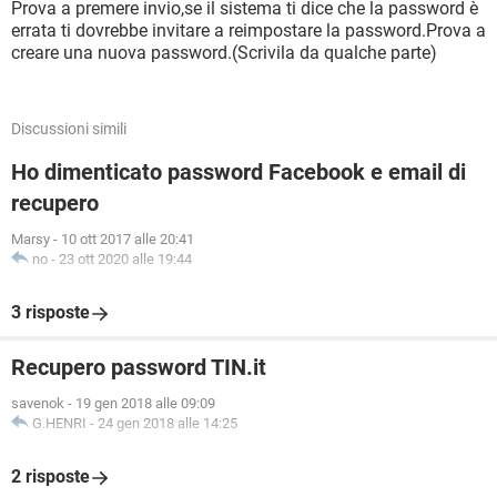
Prova a premere invio,se il sistema ti dice che la password è
errata ti dovrebbe invitare a reimpostare la password.Prova a
creare una nuova password.(Scrivila da qualche parte)
Discussioni simili
Ho dimenticato password Facebook e email di
recupero
Marsy
-
10 ott 2017 alle 20:41
no
-
23 ott 2020 alle 19:44
3 risposte
Recupero password TIN.it
savenok
-
19 gen 2018 alle 09:09
G.HENRI
-
24 gen 2018 alle 14:25
2 risposte