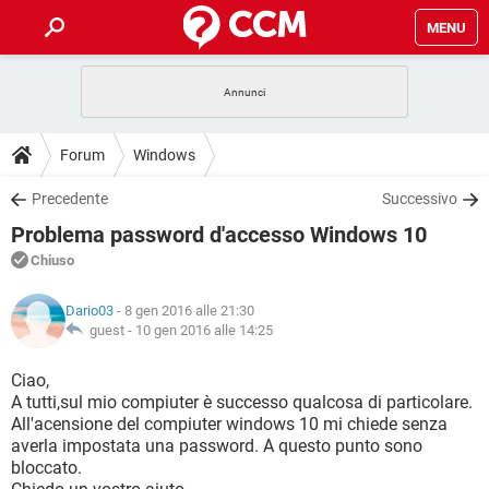
MENU
HOME
COVID-19
GAMING
GUIDE
Forum
Windows
INTRATTENIMENTO
ANDROID
COVID-19
GAMING
DOWNLOAD
Precedente
Successivo
iOS
WINDOWS 10
INTRATTENIMENTO
ANDROID
Problema password d'accesso Windows 10
INSTAGRAM
COVID-19
WHATSAPP
GAMING
FORUM
iOS
WINDOWS 10
Chiuso
TIKTOK
INTRATTENIMENTO
FACEBOOK
ANDROID
INSTAGRAM
COVID-19
WHATSAPP
GAMING
GLOSSARIO
HARDWARE
iOS
Dario03
- 8 gen 2016 alle 21:30
WINDOWS 10
TIKTOK
INTRATTENIMENTO
FACEBOOK
ANDROID
guest -
10 gen 2016 alle 14:25
INSTAGRAM
COVID-19
WHATSAPP
GAMING
HARDWARE
iOS
WINDOWS 10
Ciao,
TIKTOK
INTRATTENIMENTO
FACEBOOK
ANDROID
A tutti,sul mio compiuter è successo qualcosa di particolare.
INSTAGRAM
WHATSAPP
All'acensione del compiuter windows 10 mi chiede senza
HARDWARE
iOS
WINDOWS 10
TIKTOK
FACEBOOK
averla impostata una password. A questo punto sono
INSTAGRAM
WHATSAPP
bloccato.
HARDWARE