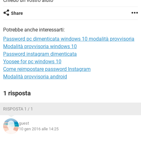
Chiedo un vostro aiuto
TIKTOK
FACEBOOK
HARDWARE
Share
Potrebbe anche interessarti:
Password pc dimenticata windows 10 modalità provvisoria
Modalità provvisoria windows 10
Password instagram dimenticata
Yoosee for pc windows 10
Come reimpostare password Instagram
Modalità provvisoria android
1 risposta
RISPOSTA 1 / 1
guest
10 gen 2016 alle 14:25