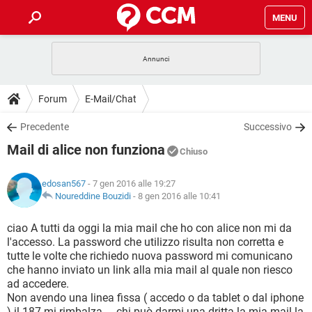
MENU
HOME
COVID-19
GAMING
GUIDE
Forum
E-Mail/Chat
INTRATTENIMENTO
ANDROID
COVID-19
GAMING
DOWNLOAD
Precedente
Successivo
iOS
WINDOWS 10
INTRATTENIMENTO
ANDROID
Mail di alice non funziona
INSTAGRAM
COVID-19
WHATSAPP
GAMING
Chiuso
FORUM
iOS
WINDOWS 10
TIKTOK
INTRATTENIMENTO
FACEBOOK
ANDROID
edosan567
- 7 gen 2016 alle 19:27
INSTAGRAM
COVID-19
WHATSAPP
GAMING
GLOSSARIO
Noureddine Bouzidi
-
8 gen 2016 alle 10:41
HARDWARE
iOS
WINDOWS 10
TIKTOK
INTRATTENIMENTO
FACEBOOK
ANDROID
INSTAGRAM
COVID-19
WHATSAPP
GAMING
ciao A tutti da oggi la mia mail che ho con alice non mi da
HARDWARE
iOS
WINDOWS 10
l'accesso. La password che utilizzo risulta non corretta e
TIKTOK
INTRATTENIMENTO
FACEBOOK
ANDROID
tutte le volte che richiedo nuova password mi comunicano
INSTAGRAM
WHATSAPP
che hanno inviato un link alla mia mail al quale non riesco
HARDWARE
iOS
WINDOWS 10
TIKTOK
FACEBOOK
ad accedere.
INSTAGRAM
WHATSAPP
Non avendo una linea fissa ( accedo o da tablet o dal iphone
HARDWARE
) il 187 mi rimbalza.....chi può darmi una dritta la mia mail la