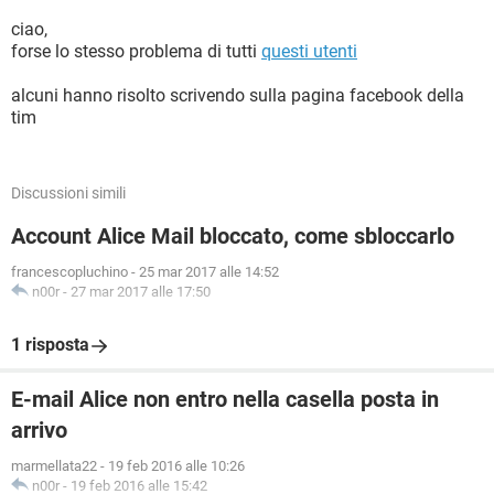
ciao,
forse lo stesso problema di tutti
questi utenti
alcuni hanno risolto scrivendo sulla pagina facebook della
tim
Discussioni simili
Account Alice Mail bloccato, come sbloccarlo
francescopluchino
-
25 mar 2017 alle 14:52
n00r
-
27 mar 2017 alle 17:50
1 risposta
E-mail Alice non entro nella casella posta in
arrivo
marmellata22
-
19 feb 2016 alle 10:26
n00r
-
19 feb 2016 alle 15:42