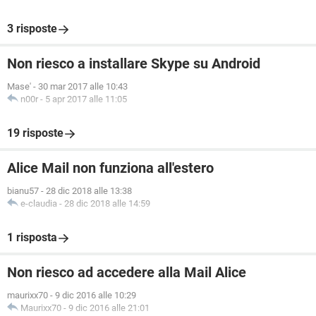
3 risposte
Non riesco a installare Skype su Android
Mase'
-
30 mar 2017 alle 10:43
n00r
-
5 apr 2017 alle 11:05
19 risposte
Alice Mail non funziona all'estero
bianu57
-
28 dic 2018 alle 13:38
e-claudia
-
28 dic 2018 alle 14:59
1 risposta
Non riesco ad accedere alla Mail Alice
maurixx70
-
9 dic 2016 alle 10:29
Maurixx70
-
9 dic 2016 alle 21:01