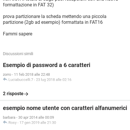
formattazione in FAT 32)
prova partizionare la scheda mettendo una piccola
partizione (2gb ad esempio) formattata in FAT16
Fammi sapere
Discussioni simili
Esempio di password a 6 caratteri
zorro
-
11 feb 2018 alle 22:48
Luciabuccelli.7
-
23 lug 2018 alle 02:16
2 risposte
esempio nome utente con caratteri alfanumerici
barbara
-
30 apr 2014 alle 00:09
Rosy
-
17 gen 2019 alle 21:30