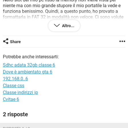
TIKTOK
FACEBOOK
niente ma con mio grande stupore il mio portatile la vede e
funziona benissimo. Quindi, a questo punto, ho provato a
HARDWARE
formattarla in FAT 32 in modalità non veloce. Ci sono volute
all'incira cinque ore e la formattazione è andata a buon fine
Altro...
ma purtroppo sulla telecamera il messaggio è sempre lo
stesso. Un giro veloce in rete è un amico mi consiglia di
provare con un software della panasonic che si chiama
Share
"sdformatter v2.0" ma anche in questo caso la memory non
va sulla Sanyo ma sempre e solo sul mio portatile.
Potrebbe anche interessarti:
Qualche consiglio?
Sdhc adata 32gb classe 6
Dove è ambientato gta 6
192.168.0..6
Classe css
Classe indirizzi ip
Cvitae 6
2 risposte