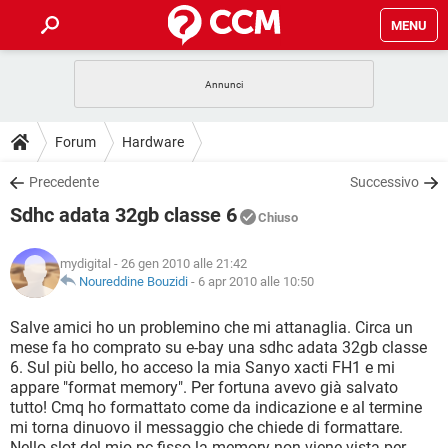
MENU
HOME
COVID-19
GAMING
GUIDE
Forum
Hardware
INTRATTENIMENTO
ANDROID
COVID-19
GAMING
DOWNLOAD
Precedente
Successivo
iOS
WINDOWS 10
INTRATTENIMENTO
ANDROID
Sdhc adata 32gb classe 6
INSTAGRAM
COVID-19
WHATSAPP
GAMING
Chiuso
FORUM
iOS
WINDOWS 10
TIKTOK
INTRATTENIMENTO
FACEBOOK
ANDROID
mydigital
- 26 gen 2010 alle 21:42
INSTAGRAM
COVID-19
WHATSAPP
GAMING
GLOSSARIO
Noureddine Bouzidi
-
6 apr 2010 alle 10:50
HARDWARE
iOS
WINDOWS 10
TIKTOK
INTRATTENIMENTO
FACEBOOK
ANDROID
INSTAGRAM
COVID-19
WHATSAPP
GAMING
Salve amici ho un problemino che mi attanaglia. Circa un
HARDWARE
iOS
WINDOWS 10
mese fa ho comprato su e-bay una sdhc adata 32gb classe
TIKTOK
INTRATTENIMENTO
FACEBOOK
ANDROID
6. Sul più bello, ho acceso la mia Sanyo xacti FH1 e mi
INSTAGRAM
WHATSAPP
appare "format memory". Per fortuna avevo già salvato
HARDWARE
iOS
WINDOWS 10
TIKTOK
FACEBOOK
tutto! Cmq ho formattato come da indicazione e al termine
INSTAGRAM
WHATSAPP
mi torna dinuovo il messaggio che chiede di formattare.
HARDWARE
Nello slot del mio pc fisso la memory non viene vista per