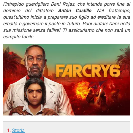
TIKTOK
FACEBOOK
l'intrepido guerrigliero Dani Rojas, che intende porre fine al
dominio del dittatore
Antón Castillo
. Nel frattempo,
HARDWARE
quest'ultimo inizia a preparare suo figlio ad ereditare la sua
eredità e governare il posto in futuro. Puoi aiutare Dani nella
sua missione senza fallire? Ti assicuriamo che non sarà un
compito facile.
Storia