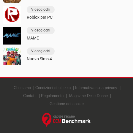
Videogiochi
Roblox per PC
Videogiochi
MAME
Videogiochi
Nuovo Sims 4
Chi siamo
Condizioni di utilizzo
Informativa sulla privacy
Contatti
Regolamento
Magazine Delle Donne
Gestione dei cookie