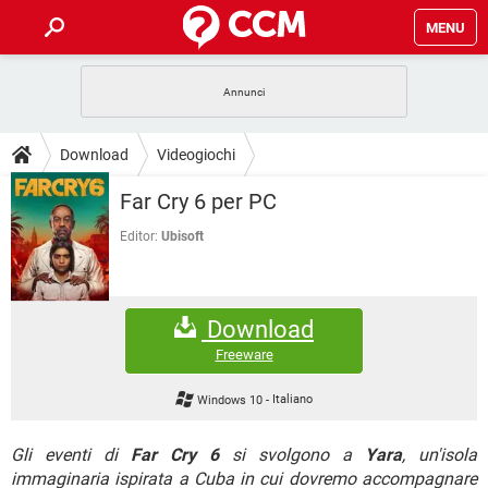
MENU
HOME
COVID-19
GAMING
GUIDE
Download
Videogiochi
INTRATTENIMENTO
ANDROID
COVID-19
GAMING
DOWNLOAD
Far Cry 6 per PC
iOS
WINDOWS 10
INTRATTENIMENTO
ANDROID
INSTAGRAM
COVID-19
WHATSAPP
GAMING
Editor:
Ubisoft
FORUM
iOS
WINDOWS 10
TIKTOK
INTRATTENIMENTO
FACEBOOK
ANDROID
INSTAGRAM
COVID-19
WHATSAPP
GAMING
GLOSSARIO
HARDWARE
iOS
WINDOWS 10
Download
TIKTOK
INTRATTENIMENTO
FACEBOOK
ANDROID
INSTAGRAM
COVID-19
WHATSAPP
GAMING
Freeware
HARDWARE
iOS
WINDOWS 10
TIKTOK
INTRATTENIMENTO
FACEBOOK
ANDROID
Windows 10
-
Italiano
INSTAGRAM
WHATSAPP
HARDWARE
iOS
WINDOWS 10
TIKTOK
FACEBOOK
Gli eventi di
Far Cry 6
si svolgono a
Yara
, un'isola
INSTAGRAM
WHATSAPP
immaginaria ispirata a Cuba in cui dovremo accompagnare
HARDWARE