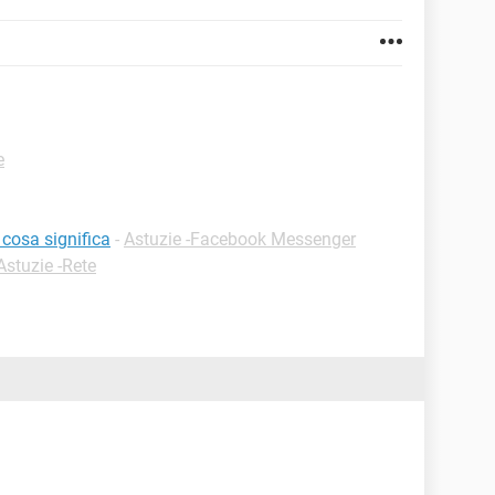
e
cosa significa
-
Astuzie -Facebook Messenger
Astuzie -Rete