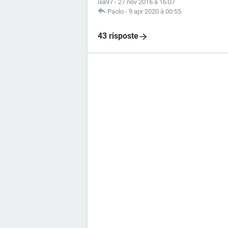
ixa97
-
27 nov 2016 à 16:07
Paolo
-
9 apr 2020 à 00:55
43 risposte