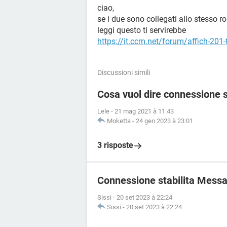
ciao,
se i due sono collegati allo stesso ro
leggi questo ti servirebbe
https://it.ccm.net/forum/affich-201-t
Discussioni simili
Cosa vuol dire connessione 
Lele
-
21 mag 2021 à 11:43
Moketta
-
24 gen 2023 à 23:01
3 risposte
Connessione stabilita Mess
Sissi
-
20 set 2023 à 22:24
Sissi
-
20 set 2023 à 22:24