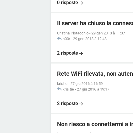
0 risposte
Il server ha chiuso la connes
Cristina Pistacchio
-
29 gen 2013 à 11:37
n00r
-
29 gen 2013 à 12:48
2 risposte
Rete WiFi rilevata, non aute
kristie
-
27 giu 2016 à 16:59
kris tie
-
27 giu 2016 à 19:17
2 risposte
Non riesco a connettermi a 