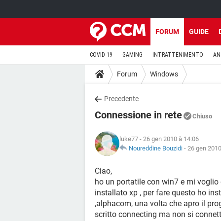
FORUM
GUIDE
COVID-19
GAMING
INTRATTENIMENTO
AN
Forum
Windows
Precedente
Connessione in rete
Chiuso
luke77
- 26 gen 2010 à 14:06
Noureddine Bouzidi
-
26 gen 2010
Ciao,
ho un portatile con win7 e mi voglio 
installato xp , per fare questo ho i
,alphacom, una volta che apro il pro
scritto connecting ma non si connet