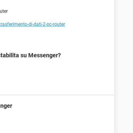
uter
rasferimento-di-dati-2-pc-router
stabilita su Messenger?
anger