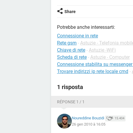
Share
Potrebbe anche interessarti:
Connessione in rete
Rete gsm
-
Astuzie - Telefonia mobil
Chiave di rete
-
Astuzie -WiFi
Scheda di rete
-
Astuzie - Computer
Connessione stabilita su messenger 
Trovare indirizzi ip rete locale cmd
-
1 risposta
RÉPONSE 1 / 1
Noureddine Bouzidi
15.404
26 gen 2010 à 16:05