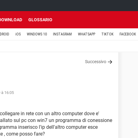
DOWNLOAD
GLOSSARIO
DROID
iOS
WINDOWS 10
INSTAGRAM
WHATSAPP
TIKTOK
FACEBOOK
Successivo
 à 16:05
collegare in rete con un altro computer dove e'
nstallato sul pc con win7 un programma di conessione
gramma inserisco l'ip dell'altro computer esce
te , come posso fare?