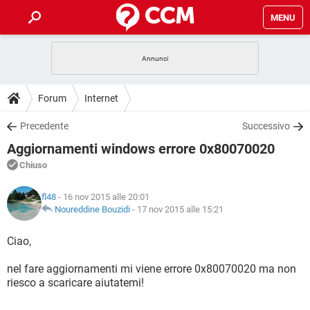
MENU
HOME
COVID-19
GAMING
GUIDE
Forum
Internet
INTRATTENIMENTO
ANDROID
COVID-19
GAMING
DOWNLOAD
Precedente
Successivo
iOS
WINDOWS 10
INTRATTENIMENTO
ANDROID
Aggiornamenti windows errore 0x80070020
INSTAGRAM
COVID-19
WHATSAPP
GAMING
FORUM
iOS
WINDOWS 10
Chiuso
TIKTOK
INTRATTENIMENTO
FACEBOOK
ANDROID
INSTAGRAM
COVID-19
WHATSAPP
GAMING
GLOSSARIO
HARDWARE
iOS
fl48
- 16 nov 2015 alle 20:01
WINDOWS 10
TIKTOK
INTRATTENIMENTO
FACEBOOK
ANDROID
Noureddine Bouzidi
-
17 nov 2015 alle 15:21
INSTAGRAM
COVID-19
WHATSAPP
GAMING
HARDWARE
iOS
WINDOWS 10
Ciao,
TIKTOK
INTRATTENIMENTO
FACEBOOK
ANDROID
INSTAGRAM
WHATSAPP
nel fare aggiornamenti mi viene errore 0x80070020 ma non
HARDWARE
iOS
WINDOWS 10
TIKTOK
FACEBOOK
riesco a scaricare aiutatemi!
INSTAGRAM
WHATSAPP
HARDWARE