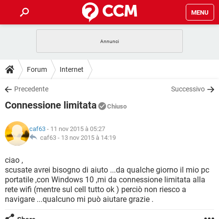
MENU
HOME
COVID-19
GAMING
GUIDE
Forum
Internet
INTRATTENIMENTO
ANDROID
COVID-19
GAMING
DOWNLOAD
Precedente
Successivo
iOS
WINDOWS 10
INTRATTENIMENTO
ANDROID
Connessione limitata
INSTAGRAM
COVID-19
WHATSAPP
GAMING
Chiuso
FORUM
iOS
WINDOWS 10
TIKTOK
INTRATTENIMENTO
FACEBOOK
ANDROID
caf63
- 11 nov 2015 à 05:27
INSTAGRAM
COVID-19
WHATSAPP
GAMING
GLOSSARIO
caf63 -
13 nov 2015 à 14:19
HARDWARE
iOS
WINDOWS 10
TIKTOK
INTRATTENIMENTO
FACEBOOK
ANDROID
INSTAGRAM
COVID-19
WHATSAPP
GAMING
ciao ,
HARDWARE
iOS
WINDOWS 10
scusate avrei bisogno di aiuto ...da qualche giorno il mio pc
TIKTOK
INTRATTENIMENTO
FACEBOOK
ANDROID
portatile ,con Windows 10 ,mi da connessione limitata alla
INSTAGRAM
WHATSAPP
rete wifi (mentre sul cell tutto ok ) perciò non riesco a
HARDWARE
iOS
WINDOWS 10
TIKTOK
FACEBOOK
navigare ...qualcuno mi può aiutare grazie .
INSTAGRAM
WHATSAPP
HARDWARE