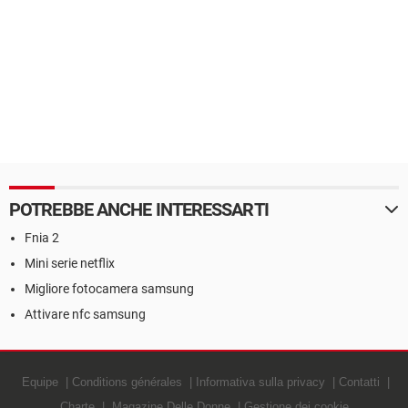
POTREBBE ANCHE INTERESSARTI
Fnia 2
Mini serie netflix
Migliore fotocamera samsung
Attivare nfc samsung
Equipe
Conditions générales
Informativa sulla privacy
Contatti
Charte
Magazine Delle Donne
Gestione dei cookie