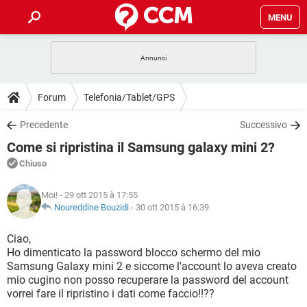
MENU
HOME
COVID-19
GAMING
GUIDE
Forum
Telefonia/Tablet/GPS
INTRATTENIMENTO
ANDROID
COVID-19
GAMING
DOWNLOAD
Precedente
Successivo
iOS
WINDOWS 10
INTRATTENIMENTO
ANDROID
Come si ripristina il Samsung galaxy mini 2?
INSTAGRAM
COVID-19
WHATSAPP
GAMING
FORUM
iOS
WINDOWS 10
Chiuso
TIKTOK
INTRATTENIMENTO
FACEBOOK
ANDROID
INSTAGRAM
COVID-19
WHATSAPP
GAMING
GLOSSARIO
HARDWARE
iOS
Moi!
- 29 ott 2015 à 17:55
WINDOWS 10
TIKTOK
INTRATTENIMENTO
FACEBOOK
ANDROID
Noureddine Bouzidi
-
30 ott 2015 à 16:39
INSTAGRAM
COVID-19
WHATSAPP
GAMING
HARDWARE
iOS
WINDOWS 10
Ciao,
TIKTOK
INTRATTENIMENTO
FACEBOOK
ANDROID
Ho dimenticato la password blocco schermo del mio
INSTAGRAM
WHATSAPP
Samsung Galaxy mini 2 e siccome l'account lo aveva creato
HARDWARE
iOS
WINDOWS 10
TIKTOK
FACEBOOK
mio cugino non posso recuperare la password del account
INSTAGRAM
WHATSAPP
vorrei fare il ripristino i dati come faccio!!??
HARDWARE