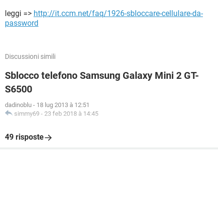
leggi =>
http://it.ccm.net/faq/1926-sbloccare-cellulare-da-
password
Discussioni simili
Sblocco telefono Samsung Galaxy Mini 2 GT-
S6500
dadinoblu
-
18 lug 2013 à 12:51
simmy69
-
23 feb 2018 à 14:45
49 risposte