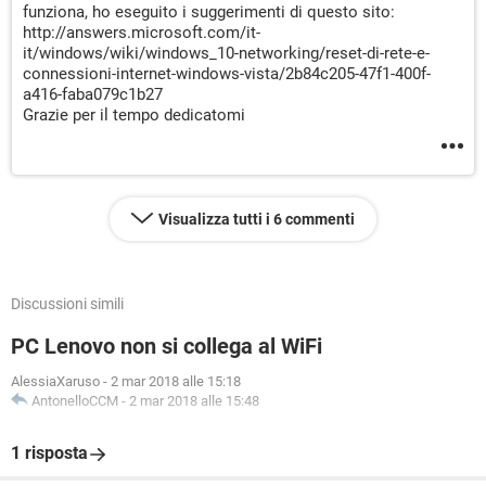
funziona, ho eseguito i suggerimenti di questo sito:
http://answers.microsoft.com/it-
it/windows/wiki/windows_10-networking/reset-di-rete-e-
connessioni-internet-windows-vista/2b84c205-47f1-400f-
a416-faba079c1b27
Grazie per il tempo dedicatomi
Visualizza tutti i 6 commenti
Discussioni simili
PC Lenovo non si collega al WiFi
AlessiaXaruso
-
2 mar 2018 alle 15:18
AntonelloCCM
-
2 mar 2018 alle 15:48
1 risposta