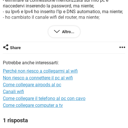
- eliminare la connessione memorizzata sul mio pc e
TIKTOK
FACEBOOK
riaccedervi inserendo la password, ma niente;
- su Ipv6 e Ipv4 ho inserito l'Ip e DNS automatico, ma niente;
HARDWARE
- ho cambiato il canale wifi del router, ma niente;
Ho notato che togliendo la password di accesso al mio
Altro...
router riesco a connettermi ad internet.
Non so più che fare :(
Vi ringrazio infinitivamente per il tempo che mi dedicherete.
Share
Configurazione:
Windows Vista / Chrome 46.0.2490.71
Potrebbe anche interessarti:
Perché non riesco a collegarmi al wifi
Non riesco a connettere il pc al wifi
Come collegare airpods al pc
Canali wifi
Come collegare il telefono al pc con cavo
Come collegare computer a tv
1 risposta