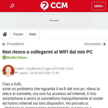
MENU
HOME
COVID-19
GAMING
GUIDE
Forum
Rete
INTRATTENIMENTO
ANDROID
COVID-19
GAMING
DOWNLOAD
Precedente
Successivo
iOS
WINDOWS 10
INTRATTENIMENTO
ANDROID
Non riesco a collegarmi al WiFi dal mio PC
INSTAGRAM
COVID-19
WHATSAPP
GAMING
FORUM
iOS
WINDOWS 10
Risolto
/Chiuso
TIKTOK
INTRATTENIMENTO
FACEBOOK
ANDROID
INSTAGRAM
COVID-19
WHATSAPP
GAMING
GLOSSARIO
HARDWARE
iOS
FraMIC
- Modificato il 3 gen 2019 alle 14:24
WINDOWS 10
TIKTOK
INTRATTENIMENTO
FACEBOOK
ANDROID
guest -
24 ott 2015 alle 11:45
INSTAGRAM
COVID-19
WHATSAPP
GAMING
HARDWARE
iOS
WINDOWS 10
Ciao a tutti,
TIKTOK
INTRATTENIMENTO
FACEBOOK
ANDROID
avrei un problema che riguarda il wi-fi del mio pc: rileva la
INSTAGRAM
WHATSAPP
rete e si connette, ma non ha accesso ad internet, il mio
HARDWARE
iOS
WINDOWS 10
TIKTOK
FACEBOOK
smartphone e amici si connettono tranquillamente al router
INSTAGRAM
WHATSAPP
ed hanno internet sui loro dispositivi. Ho provato a:
HARDWARE