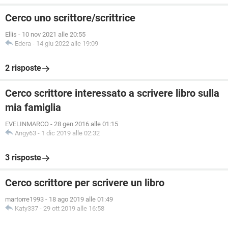
Cerco uno scrittore/scrittrice
Ellis
-
10 nov 2021 alle 20:55
Edera
-
14 giu 2022 alle 19:09
2 risposte
Cerco scrittore interessato a scrivere libro sulla
mia famiglia
EVELINMARCO
-
28 gen 2016 alle 01:15
Angy63
-
1 dic 2019 alle 02:32
3 risposte
Cerco scrittore per scrivere un libro
martorre1993
-
18 ago 2019 alle 01:49
Katy337
-
29 ott 2019 alle 16:58