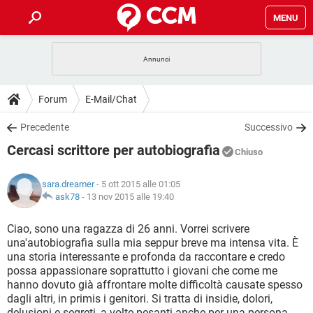
MENU
HOME
COVID-19
GAMING
GUIDE
Forum
E-Mail/Chat
INTRATTENIMENTO
ANDROID
COVID-19
GAMING
DOWNLOAD
Precedente
Successivo
iOS
WINDOWS 10
INTRATTENIMENTO
ANDROID
Cercasi scrittore per autobiografia
INSTAGRAM
COVID-19
WHATSAPP
GAMING
Chiuso
FORUM
iOS
WINDOWS 10
TIKTOK
INTRATTENIMENTO
FACEBOOK
ANDROID
sara.dreamer
- 5 ott 2015 alle 01:05
INSTAGRAM
COVID-19
WHATSAPP
GAMING
GLOSSARIO
ask78
-
13 nov 2015 alle 19:40
HARDWARE
iOS
WINDOWS 10
TIKTOK
INTRATTENIMENTO
FACEBOOK
ANDROID
INSTAGRAM
COVID-19
WHATSAPP
GAMING
Ciao, sono una ragazza di 26 anni. Vorrei scrivere
HARDWARE
iOS
WINDOWS 10
una'autobiografia sulla mia seppur breve ma intensa vita. È
TIKTOK
INTRATTENIMENTO
FACEBOOK
ANDROID
una storia interessante e profonda da raccontare e credo
INSTAGRAM
WHATSAPP
possa appassionare soprattutto i giovani che come me
HARDWARE
iOS
WINDOWS 10
TIKTOK
FACEBOOK
hanno dovuto già affrontare molte difficoltà causate spesso
INSTAGRAM
WHATSAPP
dagli altri, in primis i genitori. Si tratta di insidie, dolori,
HARDWARE
delusioni e segreti, a volte pesanti anche per una persona