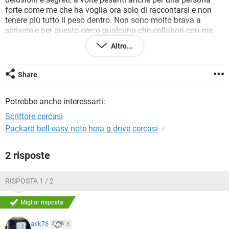
TIKTOK
FACEBOOK
forte come me che ha voglia ora solo di raccontarsi e non
tenere più tutto il peso dentro. Non sono molto brava a
HARDWARE
scrivere e per questo cerco qualcuno che collabori con me
per realizzate qualcosa di forte, bello, significativo e che
Altro...
possa essere da esempio.
Grazie Sara
Share
Potrebbe anche interessarti:
Scrittore cercasi
Packard bell easy note hera g drive cercasi
✓
2 risposte
RISPOSTA 1 / 2
Miglior risposta
ask78
3