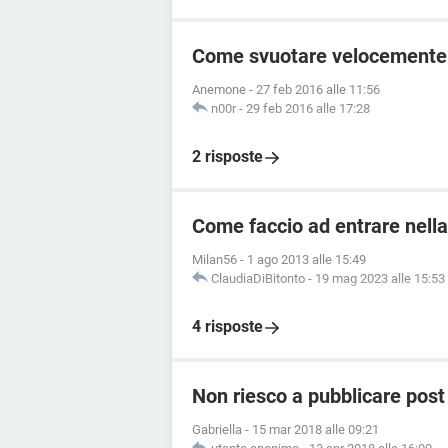
Come svuotare velocemente l
Anemone
-
27 feb 2016 alle 11:56
n00r
-
29 feb 2016 alle 17:28
2 risposte
Come faccio ad entrare nella
Milan56
-
1 ago 2013 alle 15:49
ClaudiaDiBitonto
-
19 mag 2023 alle 15:53
4 risposte
Non riesco a pubblicare pos
Gabriella
-
15 mar 2018 alle 09:21