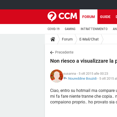
FORUM
GUIDE
COVID-19
GAMING
INTRATTENIMENTO
AN
Forum
E-Mail/Chat
Precedente
Non riesco a visualizzare la p
susanna
- 5 ott 2015 alle 00:23
Noureddine Bouzidi
-
5 ott 2015 a
Ciao, entro su hotmail ma compare u
mi fa fare niente tranne che copia..
compaiono proprio.. ho provato sia 