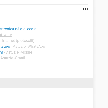
ettronica nè a cliccarci
oftware
- Internet (protocolli)
atsapp
-
Astuzie -WhatsApp
im
-
Astuzie -Mobile
-
Astuzie -Gmail