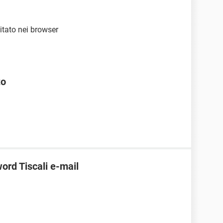
litato nei browser
to
ord Tiscali e-mail