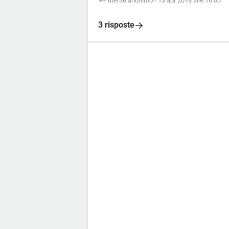
utente anonimo
-
13 apr 2018 alle 16:00
3 risposte