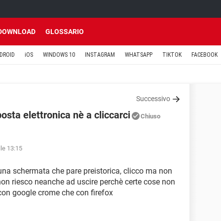
DOWNLOAD
GLOSSARIO
DROID
iOS
WINDOWS 10
INSTAGRAM
WHATSAPP
TIKTOK
FACEBOOK
Successivo
osta elettronica nè a cliccarci
Chiuso
lle 13:15
na schermata che pare preistorica, clicco ma non
 non riesco neanche ad uscire perchè certe cose non
con google crome che con firefox