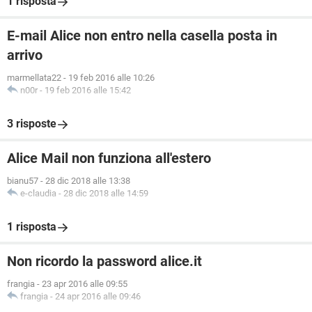
1 risposta
E-mail Alice non entro nella casella posta in
arrivo
marmellata22
-
19 feb 2016 alle 10:26
n00r
-
19 feb 2016 alle 15:42
3 risposte
Alice Mail non funziona all'estero
bianu57
-
28 dic 2018 alle 13:38
e-claudia
-
28 dic 2018 alle 14:59
1 risposta
Non ricordo la password alice.it
frangia
-
23 apr 2016 alle 09:55
frangia
-
24 apr 2016 alle 09:46