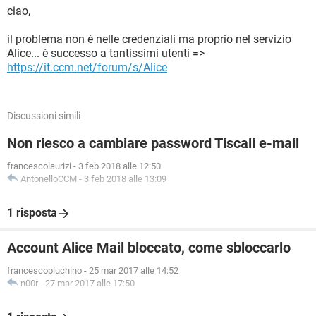
ciao,
il problema non è nelle credenziali ma proprio nel servizio
Alice... è successo a tantissimi utenti =>
https://it.ccm.net/forum/s/Alice
Discussioni simili
Non riesco a cambiare password Tiscali e-mail
francescolaurizi
-
3 feb 2018 alle 12:50
AntonelloCCM
-
3 feb 2018 alle 13:09
1 risposta
Account Alice Mail bloccato, come sbloccarlo
francescopluchino
-
25 mar 2017 alle 14:52
n00r
-
27 mar 2017 alle 17:50