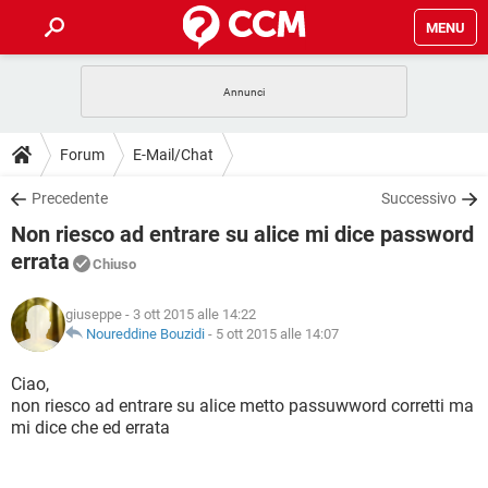
MENU
HOME
COVID-19
GAMING
GUIDE
Forum
E-Mail/Chat
INTRATTENIMENTO
ANDROID
COVID-19
GAMING
DOWNLOAD
Precedente
Successivo
iOS
WINDOWS 10
INTRATTENIMENTO
ANDROID
Non riesco ad entrare su alice mi dice password
INSTAGRAM
COVID-19
WHATSAPP
GAMING
FORUM
iOS
WINDOWS 10
errata
Chiuso
TIKTOK
INTRATTENIMENTO
FACEBOOK
ANDROID
INSTAGRAM
COVID-19
WHATSAPP
GAMING
GLOSSARIO
HARDWARE
iOS
WINDOWS 10
giuseppe
- 3 ott 2015 alle 14:22
TIKTOK
INTRATTENIMENTO
FACEBOOK
ANDROID
Noureddine Bouzidi
-
5 ott 2015 alle 14:07
INSTAGRAM
COVID-19
WHATSAPP
GAMING
HARDWARE
iOS
WINDOWS 10
Ciao,
TIKTOK
INTRATTENIMENTO
FACEBOOK
ANDROID
INSTAGRAM
WHATSAPP
non riesco ad entrare su alice metto passuwword corretti ma
HARDWARE
iOS
WINDOWS 10
mi dice che ed errata
TIKTOK
FACEBOOK
INSTAGRAM
WHATSAPP
HARDWARE