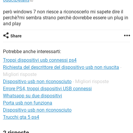
TIKTOK
FACEBOOK
però windows 7 non riesce a riconoscerlo mi sapete dire il
HARDWARE
perchè?mi sembra strano perchè dovrebbe essere un plug in
and play
Share
Potrebbe anche interessarti:
Troppi dispositivi usb connessi ps4
Richiesta del descrittore del dispositivo usb non riuscita
-
Migliori risposte
Dispositivo usb non riconosciuto
- Migliori risposte
Errore PS4, troppi dispositivi USB connessi
Whatsapp su due dispositivi
Porta usb non funziona
Dispositivo usb non riconosciuto
Trucchi gta 5 ps4
2 risposte