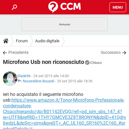
MENU
HOME
COVID-19
GAMING
GUIDE
Forum
Audio digitale
INTRATTENIMENTO
ANDROID
COVID-19
GAMING
DOWNLOAD
Precedente
Successivo
iOS
WINDOWS 10
INTRATTENIMENTO
ANDROID
Microfono Usb non riconosciuto
INSTAGRAM
COVID-19
WHATSAPP
GAMING
Chiuso
FORUM
iOS
WINDOWS 10
TIKTOK
INTRATTENIMENTO
FACEBOOK
ANDROID
Slade96
- 24 set 2015 alle 14:00
INSTAGRAM
COVID-19
WHATSAPP
GAMING
GLOSSARIO
Noureddine Bouzidi
-
29 set 2015 alle 18:36
HARDWARE
iOS
WINDOWS 10
TIKTOK
INTRATTENIMENTO
FACEBOOK
ANDROID
INSTAGRAM
COVID-19
WHATSAPP
GAMING
ieri ho acquistato il seguente microfono
HARDWARE
iOS
WINDOWS 10
usb:
https://www.amazon.it/Tonor-Microfono-Professionale-
TIKTOK
INTRATTENIMENTO
FACEBOOK
ANDROID
condensatore-
INSTAGRAM
WHATSAPP
Chiacchierando/dp/B01142EVQQ/ref=pd_sim_sbs_147_4?
HARDWARE
iOS
WINDOWS 10
TIKTOK
FACEBOOK
ie=UTF8&refRID=1THY7GMCVE3Z8T8RQNYN&dpID=41Qdrv
INSTAGRAM
WHATSAPP
6wdzL&dpSrc=sims&preST=_AC_UL160_SR160%2C160_#pr
HARDWARE
oductDetails