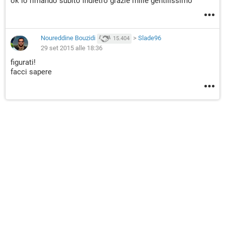
ok lo rimando subito indietro grazie mille gentilissimo
Noureddine Bouzidi
>
Slade96
15.404
29 set 2015 alle 18:36
figurati!
facci sapere