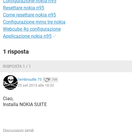
Configurazione nokia n95
TIKTOK
FACEBOOK
Resettare nokia n95
HARDWARE
Come resettare nokia n95
Configurazione mms tre nokia
Webcube 4g configurazione
Applicazione nokia n95
✓
1 risposta
RISPOSTA 1 / 1
l'embrouille 75
749
25 set 2015 alle 18:32
Ciao,
Installa NOKIA SUITE
Discussioni simili