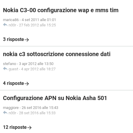
Nokia C3-00 configurazione wap e mms tim
marica86
-
4 set 2011 alle 01:01
n00r
-
27 feb 2012 alle 15:25
3 risposte
nokia c3 sottoscrizione connessione dati
stefano
-
3 apr 2012 alle 13:50
guest
-
4 apr 2012 alle 18:27
4 risposte
Configurazione APN su Nokia Asha 501
maggiore
-
26 set 2016 alle 15:43
n00r
-
28 set 2016 alle 15:33
12 risposte