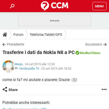
MENU
HOME
COVID-19
GAMING
GUIDE
Forum
Telefonia/Tablet/GPS
INTRATTENIMENTO
ANDROID
COVID-19
GAMING
DOWNLOAD
Precedente
Successivo
iOS
WINDOWS 10
INTRATTENIMENTO
ANDROID
Trasferire i dati da Nokia N8 a PC
INSTAGRAM
COVID-19
WHATSAPP
GAMING
Risolto
/Chiuso
FORUM
iOS
WINDOWS 10
TIKTOK
INTRATTENIMENTO
FACEBOOK
ANDROID
Meop
- 24 set 2015 alle 12:30
INSTAGRAM
COVID-19
WHATSAPP
GAMING
GLOSSARIO
l'embrouille 75
-
25 set 2015 alle 18:32
HARDWARE
iOS
WINDOWS 10
TIKTOK
INTRATTENIMENTO
FACEBOOK
ANDROID
INSTAGRAM
COVID-19
WHATSAPP
GAMING
come si fa? mi aiutate x piacere; Grazie :-)))
HARDWARE
iOS
WINDOWS 10
TIKTOK
INTRATTENIMENTO
FACEBOOK
ANDROID
Share
INSTAGRAM
WHATSAPP
HARDWARE
iOS
WINDOWS 10
TIKTOK
FACEBOOK
Potrebbe anche interessarti:
INSTAGRAM
WHATSAPP
HARDWARE