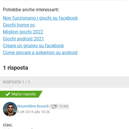
TIKTOK
FACEBOOK
Potrebbe anche interessarti:
HARDWARE
Non funzionano i giochi su facebook
Giochi horror pc
Migliori giochi 2022
Giochi android 2021
Creare un gruppo su facebook
Come giocare a pokemon su android
1 risposta
RISPOSTA 1 / 1
Miglior risposta
Noureddine Bouzidi
15.404
5 ott 2015 alle 18:26
ciao,