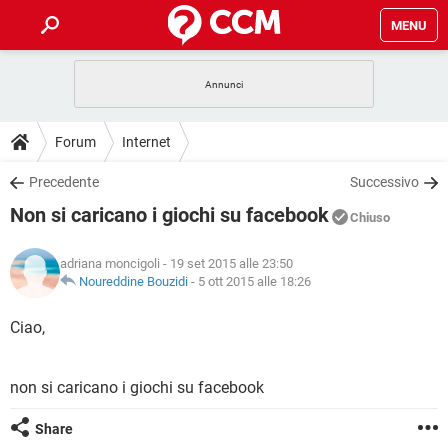
MENU
HOME
COVID-19
GAMING
GUIDE
Forum
Internet
INTRATTENIMENTO
ANDROID
COVID-19
GAMING
DOWNLOAD
Precedente
Successivo
iOS
WINDOWS 10
INTRATTENIMENTO
ANDROID
Non si caricano i giochi su facebook
INSTAGRAM
COVID-19
WHATSAPP
GAMING
Chiuso
FORUM
iOS
WINDOWS 10
TIKTOK
INTRATTENIMENTO
FACEBOOK
ANDROID
adriana moncigoli
- 19 set 2015 alle 23:50
INSTAGRAM
COVID-19
WHATSAPP
GAMING
GLOSSARIO
Noureddine Bouzidi
-
5 ott 2015 alle 18:26
HARDWARE
iOS
WINDOWS 10
TIKTOK
INTRATTENIMENTO
FACEBOOK
ANDROID
INSTAGRAM
COVID-19
WHATSAPP
GAMING
Ciao,
HARDWARE
iOS
WINDOWS 10
TIKTOK
INTRATTENIMENTO
FACEBOOK
ANDROID
INSTAGRAM
WHATSAPP
non si caricano i giochi su facebook
HARDWARE
iOS
WINDOWS 10
TIKTOK
FACEBOOK
INSTAGRAM
WHATSAPP
Share
HARDWARE