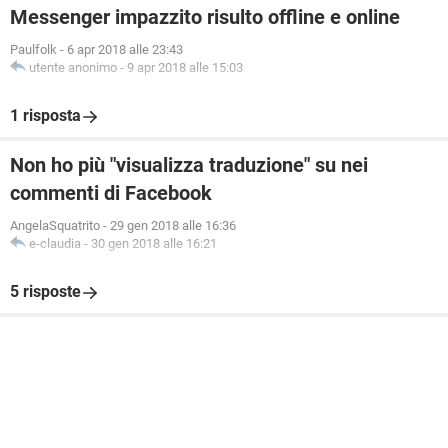
Messenger impazzito risulto offline e online
Paulfolk
-
6 apr 2018 alle 23:43
utente anonimo
-
9 apr 2018 alle 15:03
1 risposta
Non ho più "visualizza traduzione" su nei
commenti di Facebook
AngelaSquatrito
-
29 gen 2018 alle 16:36
e-claudia
-
30 gen 2018 alle 16:21
5 risposte