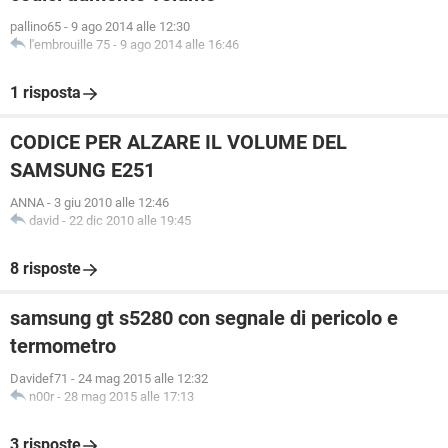
pallino65
-
9 ago 2014 alle 12:30
l'embrouille 75
-
9 ago 2014 alle 16:46
1 risposta
CODICE PER ALZARE IL VOLUME DEL
SAMSUNG E251
ANNA
-
3 giu 2010 alle 12:46
david
-
22 dic 2010 alle 19:45
8 risposte
samsung gt s5280 con segnale di pericolo e
termometro
Davidef71
-
24 mag 2015 alle 12:32
n00r
-
28 mag 2015 alle 17:13
3 risposte