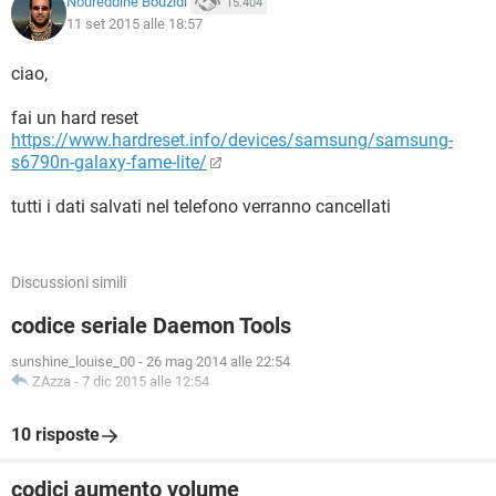
Noureddine Bouzidi
15.404
11 set 2015 alle 18:57
ciao,
fai un hard reset
https://www.hardreset.info/devices/samsung/samsung-
s6790n-galaxy-fame-lite/
tutti i dati salvati nel telefono verranno cancellati
Discussioni simili
codice seriale Daemon Tools
sunshine_louise_00
-
26 mag 2014 alle 22:54
ZAzza
-
7 dic 2015 alle 12:54
10 risposte
codici aumento volume