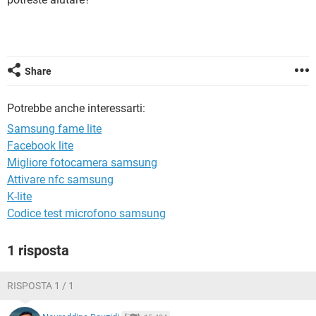
TIKTOK
FACEBOOK
HARDWARE
Share
Potrebbe anche interessarti:
Samsung fame lite
Facebook lite
Migliore fotocamera samsung
Attivare nfc samsung
K-lite
Codice test microfono samsung
1 risposta
RISPOSTA 1 / 1