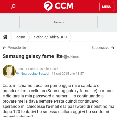
MENU
HOME
COVID-19
GAMING
GUIDE
Forum
Telefonia/Tablet/GPS
INTRATTENIMENTO
ANDROID
COVID-19
GAMING
DOWNLOAD
Precedente
Successivo
iOS
WINDOWS 10
INTRATTENIMENTO
ANDROID
Samsung galaxy fame lite
INSTAGRAM
COVID-19
WHATSAPP
GAMING
Chiuso
FORUM
iOS
WINDOWS 10
TIKTOK
INTRATTENIMENTO
FACEBOOK
ANDROID
Luca
- 11 set 2015 alle 12:59
INSTAGRAM
COVID-19
WHATSAPP
GAMING
GLOSSARIO
Noureddine Bouzidi
-
11 set 2015 alle 18:57
HARDWARE
iOS
WINDOWS 10
TIKTOK
INTRATTENIMENTO
FACEBOOK
ANDROID
INSTAGRAM
COVID-19
WHATSAPP
GAMING
Ciao, mi chiamo Luca ieri pomeriggio mi è capitato di
HARDWARE
iOS
WINDOWS 10
prendere il mio cellulare(Samsung galaxy fame lite)in mano
TIKTOK
INTRATTENIMENTO
FACEBOOK
ANDROID
e digitare la mia password a numeri....io continuando a
INSTAGRAM
WHATSAPP
provare me la dava sempre errata quindi continuavo
HARDWARE
iOS
WINDOWS 10
TIKTOK
FACEBOOK
sperando mi chiedesse l'e-mail e la password di ripristino ma
INSTAGRAM
WHATSAPP
dopo 120 tentativi ho smesso e allora oggi vi ho scritto.mi
HARDWARE
potreste aiutare?