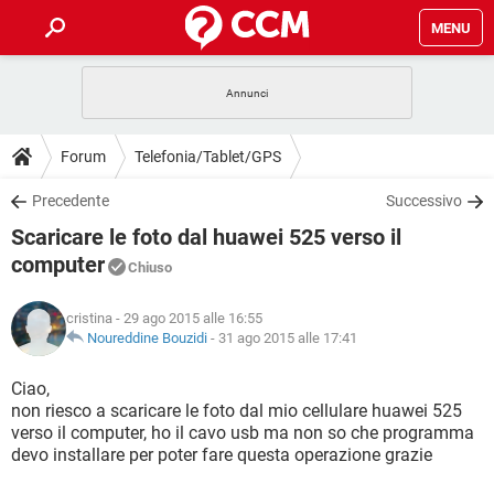
MENU
HOME
COVID-19
GAMING
GUIDE
Forum
Telefonia/Tablet/GPS
INTRATTENIMENTO
ANDROID
COVID-19
GAMING
DOWNLOAD
Precedente
Successivo
iOS
WINDOWS 10
INTRATTENIMENTO
ANDROID
Scaricare le foto dal huawei 525 verso il
INSTAGRAM
COVID-19
WHATSAPP
GAMING
FORUM
iOS
WINDOWS 10
computer
Chiuso
TIKTOK
INTRATTENIMENTO
FACEBOOK
ANDROID
INSTAGRAM
COVID-19
WHATSAPP
GAMING
GLOSSARIO
HARDWARE
iOS
WINDOWS 10
cristina
- 29 ago 2015 alle 16:55
TIKTOK
INTRATTENIMENTO
FACEBOOK
ANDROID
Noureddine Bouzidi
-
31 ago 2015 alle 17:41
INSTAGRAM
COVID-19
WHATSAPP
GAMING
HARDWARE
iOS
WINDOWS 10
Ciao,
TIKTOK
INTRATTENIMENTO
FACEBOOK
ANDROID
INSTAGRAM
WHATSAPP
non riesco a scaricare le foto dal mio cellulare huawei 525
HARDWARE
iOS
WINDOWS 10
verso il computer, ho il cavo usb ma non so che programma
TIKTOK
FACEBOOK
devo installare per poter fare questa operazione grazie
INSTAGRAM
WHATSAPP
HARDWARE