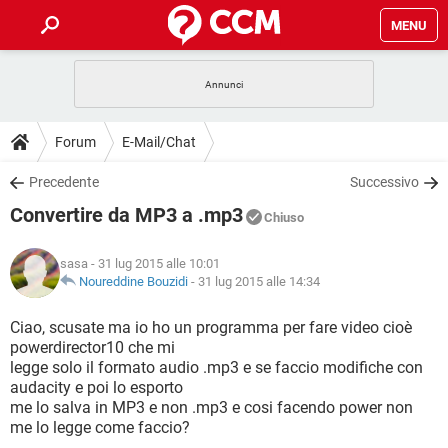
MENU
HOME
COVID-19
GAMING
GUIDE
Forum
E-Mail/Chat
INTRATTENIMENTO
ANDROID
COVID-19
GAMING
DOWNLOAD
Precedente
Successivo
iOS
WINDOWS 10
INTRATTENIMENTO
ANDROID
Convertire da MP3 a .mp3
INSTAGRAM
COVID-19
WHATSAPP
GAMING
Chiuso
FORUM
iOS
WINDOWS 10
TIKTOK
INTRATTENIMENTO
FACEBOOK
ANDROID
sasa
- 31 lug 2015 alle 10:01
INSTAGRAM
COVID-19
WHATSAPP
GAMING
GLOSSARIO
Noureddine Bouzidi
-
31 lug 2015 alle 14:34
HARDWARE
iOS
WINDOWS 10
TIKTOK
INTRATTENIMENTO
FACEBOOK
ANDROID
INSTAGRAM
COVID-19
WHATSAPP
GAMING
Ciao, scusate ma io ho un programma per fare video cioè
HARDWARE
iOS
WINDOWS 10
powerdirector10 che mi
TIKTOK
INTRATTENIMENTO
FACEBOOK
ANDROID
legge solo il formato audio .mp3 e se faccio modifiche con
INSTAGRAM
WHATSAPP
audacity e poi lo esporto
HARDWARE
iOS
WINDOWS 10
TIKTOK
FACEBOOK
me lo salva in MP3 e non .mp3 e cosi facendo power non
INSTAGRAM
WHATSAPP
me lo legge come faccio?
HARDWARE