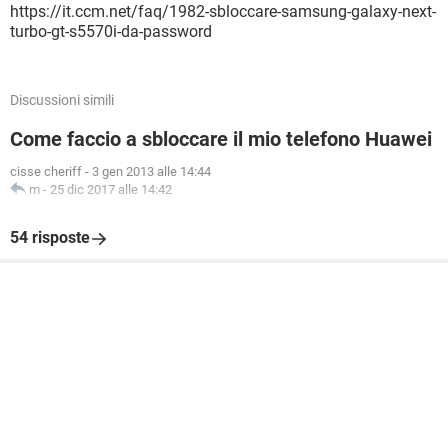
https://it.ccm.net/faq/1982-sbloccare-samsung-galaxy-next-
turbo-gt-s5570i-da-password
Discussioni simili
Come faccio a sbloccare il mio telefono Huawei
cisse cheriff
-
3 gen 2013 alle 14:44
m
-
25 dic 2017 alle 14:42
54 risposte