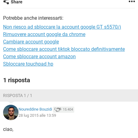
Share
TIKTOK
FACEBOOK
HARDWARE
Potrebbe anche interessarti:
Non riesco ad sbloccare la account google GT s5570/i
Rimuovere account google da chrome
Cambiare account google
Come sbloccare account tiktok bloccato definitivamente
Come sbloccare account amazon
Sbloccare touchpad hp
1 risposta
RISPOSTA 1 / 1
Noureddine Bouzidi
15.404
28 lug 2015 alle 13:59
ciao,