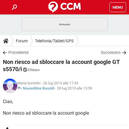
MENU
HOME
COVID-19
GAMING
GUIDE
Forum
Telefonia/Tablet/GPS
INTRATTENIMENTO
ANDROID
COVID-19
GAMING
DOWNLOAD
Precedente
Successivo
iOS
WINDOWS 10
INTRATTENIMENTO
ANDROID
Non riesco ad sbloccare la account google GT
INSTAGRAM
COVID-19
WHATSAPP
GAMING
FORUM
iOS
WINDOWS 10
s5570/i
Chiuso
TIKTOK
INTRATTENIMENTO
FACEBOOK
ANDROID
INSTAGRAM
COVID-19
WHATSAPP
GAMING
GLOSSARIO
HARDWARE
iOS
WINDOWS 10
Maria borriello
- 26 lug 2015 alle 17:43
TIKTOK
INTRATTENIMENTO
FACEBOOK
ANDROID
Noureddine Bouzidi
-
28 lug 2015 alle 13:59
INSTAGRAM
COVID-19
WHATSAPP
GAMING
HARDWARE
iOS
WINDOWS 10
Ciao,
TIKTOK
INTRATTENIMENTO
FACEBOOK
ANDROID
INSTAGRAM
WHATSAPP
HARDWARE
iOS
WINDOWS 10
Non riesco ad sbloccare la account google
TIKTOK
FACEBOOK
INSTAGRAM
WHATSAPP
HARDWARE