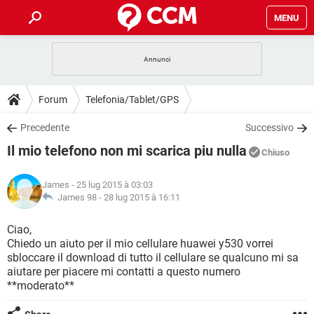
MENU
HOME
COVID-19
GAMING
GUIDE
Forum
Telefonia/Tablet/GPS
INTRATTENIMENTO
ANDROID
COVID-19
GAMING
DOWNLOAD
Precedente
Successivo
iOS
WINDOWS 10
INTRATTENIMENTO
ANDROID
Il mio telefono non mi scarica piu nulla
INSTAGRAM
COVID-19
WHATSAPP
GAMING
Chiuso
FORUM
iOS
WINDOWS 10
TIKTOK
INTRATTENIMENTO
FACEBOOK
ANDROID
James
- 25 lug 2015 à 03:03
INSTAGRAM
COVID-19
WHATSAPP
GAMING
GLOSSARIO
James 98 -
28 lug 2015 à 16:11
HARDWARE
iOS
WINDOWS 10
TIKTOK
INTRATTENIMENTO
FACEBOOK
ANDROID
INSTAGRAM
COVID-19
WHATSAPP
GAMING
Ciao,
HARDWARE
iOS
WINDOWS 10
Chiedo un aiuto per il mio cellulare huawei y530 vorrei
TIKTOK
INTRATTENIMENTO
FACEBOOK
ANDROID
sbloccare il download di tutto il cellulare se qualcuno mi sa
INSTAGRAM
WHATSAPP
aiutare per piacere mi contatti a questo numero
HARDWARE
iOS
WINDOWS 10
TIKTOK
FACEBOOK
**moderato**
INSTAGRAM
WHATSAPP
HARDWARE