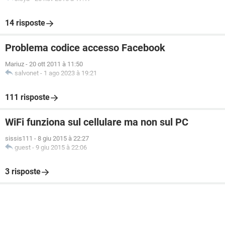
14 risposte
Problema codice accesso Facebook
Mariuz
-
20 ott 2011 à 11:50
salvonet
-
1 ago 2023 à 19:21
111 risposte
WiFi funziona sul cellulare ma non sul PC
sissis111
-
8 giu 2015 à 22:27
guest
-
9 giu 2015 à 22:06
3 risposte