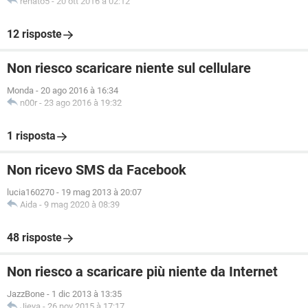
renato5
-
20 ott 2016 à 02:12
12 risposte
Non riesco scaricare niente sul cellulare
Monda
-
20 ago 2016 à 16:34
n00r
-
23 ago 2016 à 19:32
1 risposta
Non ricevo SMS da Facebook
lucia160270
-
19 mag 2013 à 20:07
Aida
-
9 mag 2020 à 08:39
48 risposte
Non riesco a scaricare più niente da Internet
JazzBone
-
1 dic 2013 à 13:35
Jieya
-
26 nov 2015 à 17:17