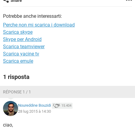
Share
TIKTOK
FACEBOOK
HARDWARE
Potrebbe anche interessarti:
Perche non mi scarica i download
Scarica skype
Skype per Android
Scarica teamviewer
Scarica yacine tv
Scarica emule
1 risposta
RÉPONSE 1 / 1
Noureddine Bouzidi
15.404
28 lug 2015 à 14:30
ciao,