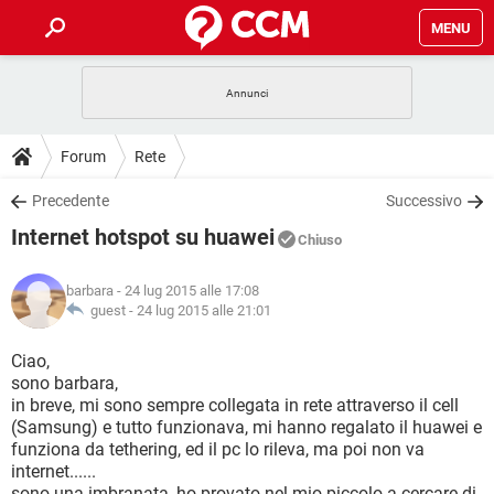
MENU
HOME
COVID-19
GAMING
GUIDE
Forum
Rete
INTRATTENIMENTO
ANDROID
COVID-19
GAMING
DOWNLOAD
Precedente
Successivo
iOS
WINDOWS 10
INTRATTENIMENTO
ANDROID
Internet hotspot su huawei
INSTAGRAM
COVID-19
WHATSAPP
GAMING
Chiuso
FORUM
iOS
WINDOWS 10
TIKTOK
INTRATTENIMENTO
FACEBOOK
ANDROID
barbara
- 24 lug 2015 alle 17:08
INSTAGRAM
COVID-19
WHATSAPP
GAMING
GLOSSARIO
guest -
24 lug 2015 alle 21:01
HARDWARE
iOS
WINDOWS 10
TIKTOK
INTRATTENIMENTO
FACEBOOK
ANDROID
INSTAGRAM
COVID-19
WHATSAPP
GAMING
Ciao,
HARDWARE
iOS
WINDOWS 10
sono barbara,
TIKTOK
INTRATTENIMENTO
FACEBOOK
ANDROID
in breve, mi sono sempre collegata in rete attraverso il cell
INSTAGRAM
WHATSAPP
(Samsung) e tutto funzionava, mi hanno regalato il huawei e
HARDWARE
iOS
WINDOWS 10
TIKTOK
FACEBOOK
funziona da tethering, ed il pc lo rileva, ma poi non va
INSTAGRAM
WHATSAPP
internet......
HARDWARE
sono una imbranata, ho provato nel mio piccolo a cercare di