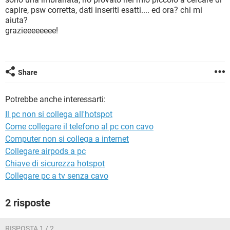
TIKTOK
FACEBOOK
capire, psw corretta, dati inseriti esatti.... ed ora? chi mi
aiuta?
HARDWARE
grazieeeeeeee!
Share
Potrebbe anche interessarti:
Il pc non si collega all'hotspot
Come collegare il telefono al pc con cavo
Computer non si collega a internet
Collegare airpods a pc
Chiave di sicurezza hotspot
Collegare pc a tv senza cavo
2 risposte
RISPOSTA 1 / 2