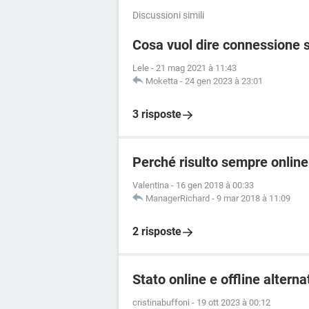
Discussioni simili
Cosa vuol dire connessione 
Lele
-
21 mag 2021 à 11:43
Moketta
-
24 gen 2023 à 23:01
3 risposte
Perché risulto sempre onli
Valentina
-
16 gen 2018 à 00:33
ManagerRichard
-
9 mar 2018 à 11:09
2 risposte
Stato online e offline alter
cristinabuffoni
-
19 ott 2023 à 00:12