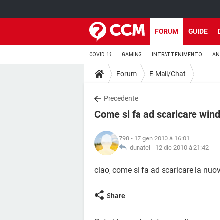
FORUM
GUIDE
COVID-19
GAMING
INTRATTENIMENTO
AN
Forum
E-Mail/Chat
Precedente
Come si fa ad scaricare win
798
- 17 gen 2010 à 16:01
dunatel -
12 dic 2010 à 21:42
ciao, come si fa ad scaricare la nuo
Share