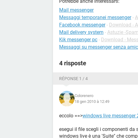
Potrebbe anche interessarti:
Mail messenger
Messaggi temporanei messenger
-
A
Facebook messenger
-
Download - A
Mail delivery system
-
Astuzie -Spa
Kik messenger pc
-
Download - Mess
Messaggi su messenger senza amic
4 risposte
RÉPONSE 1 / 4
Colorenero
18 gen 2010 à 12:49
eccolo ==>
windows live messenger
esegui il file scegli i componenti da 
windows live è una 'Suite" che compre