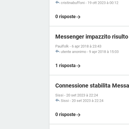
cristinabuffoni
-
19 ott 2023 à 00:12
0 risposte
Messenger impazzito risulto 
Paulfolk
-
6 apr 2018 à 23:43
utente anonimo
-
9 apr 2018 à 15:03
1 risposta
Connessione stabilita Mess
Sissi
-
20 set 2023 à 22:24
Sissi
-
20 set 2023 à 22:24
0 risposte