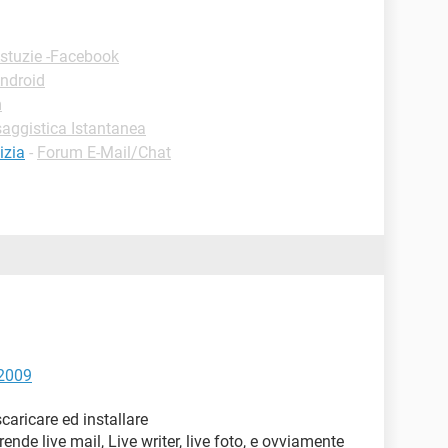
stuzie -Facebook
ndroid
m
aggistica Istantanea
izia
-
Forum E-Mail/Chat
 2009
scaricare ed installare
nde live mail, Live writer, live foto, e ovviamente