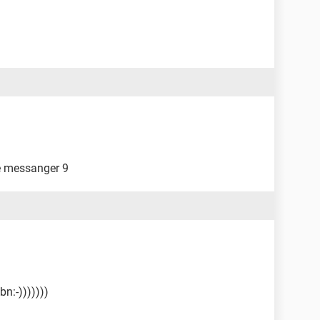
ve messanger 9
bn:-)))))))