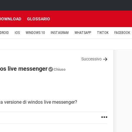
DOWNLOAD
GLOSSARIO
DROID
iOS
WINDOWS 10
INSTAGRAM
WHATSAPP
TIKTOK
FACEBOOK
Successivo
dos live messenger
Chiuso
va versione di windos live messenger?