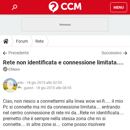
MENU
HOME
COVID-19
GAMING
GUIDE
Forum
Rete
INTRATTENIMENTO
ANDROID
COVID-19
GAMING
DOWNLOAD
Precedente
Successivo
iOS
WINDOWS 10
INTRATTENIMENTO
ANDROID
Rete non identificata e connessione limitata....
INSTAGRAM
COVID-19
WHATSAPP
GAMING
FORUM
iOS
WINDOWS 10
Chiuso
TIKTOK
INTRATTENIMENTO
FACEBOOK
ANDROID
INSTAGRAM
COVID-19
WHATSAPP
GAMING
GLOSSARIO
HARDWARE
iOS
edo
- 18 giu 2015 alle 02:55
WINDOWS 10
TIKTOK
INTRATTENIMENTO
FACEBOOK
ANDROID
guest -
18 giu 2015 alle 08:55
INSTAGRAM
COVID-19
WHATSAPP
GAMING
HARDWARE
iOS
WINDOWS 10
Ciao, non riesco a connettermi alla linea wow wi-fi..... il mio
TIKTOK
INTRATTENIMENTO
FACEBOOK
ANDROID
Pc si connette ma mi da connessione limitata.... entrando
INSTAGRAM
WHATSAPP
nel centro connessione di rete mi da...Rete nn identificata....
HARDWARE
iOS
WINDOWS 10
TIKTOK
FACEBOOK
premetto che è sempre nella stessa zona che nn si
INSTAGRAM
WHATSAPP
connette.... in altre zone si.... come posso risolvere
HARDWARE