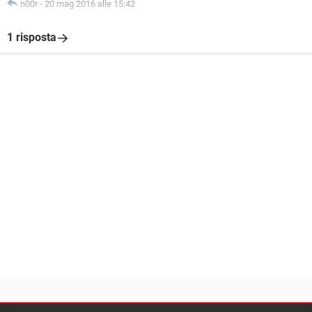
n00r
-
20 mag 2016 alle 15:42
1 risposta