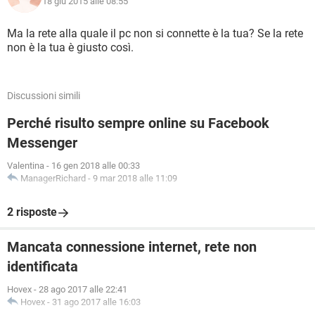
18 giu 2015 alle 08:55
Ma la rete alla quale il pc non si connette è la tua? Se la rete
non è la tua è giusto così.
Discussioni simili
Perché risulto sempre online su Facebook
Messenger
Valentina
-
16 gen 2018 alle 00:33
ManagerRichard
-
9 mar 2018 alle 11:09
2 risposte
Mancata connessione internet, rete non
identificata
Hovex
-
28 ago 2017 alle 22:41
Hovex
-
31 ago 2017 alle 16:03