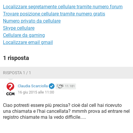
TIKTOK
FACEBOOK
Localizzare segretamente cellulare tramite numero forum
HARDWARE
Trovare posizione cellulare tramite numero gratis
Numero privato da cellulare
Skype cellulare
Cellulare da gaming
Localizzare email gmail
1 risposta
RISPOSTA 1 / 1
Claudia Scarciolla
11.181
16 giu 2015 alle 11:00
Ciao potresti essere più precisa? cioè dal cell hai ricevuto
una chiamata e l'hai cancellata? mmmh prova ad entrare nel
registro chiamate ma la vedo difficile.....