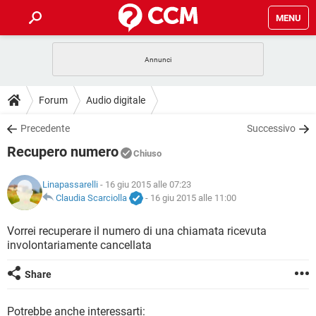
MENU
HOME
COVID-19
GAMING
GUIDE
Forum
Audio digitale
INTRATTENIMENTO
ANDROID
COVID-19
GAMING
DOWNLOAD
Precedente
Successivo
iOS
WINDOWS 10
INTRATTENIMENTO
ANDROID
Recupero numero
INSTAGRAM
COVID-19
WHATSAPP
GAMING
Chiuso
FORUM
iOS
WINDOWS 10
TIKTOK
INTRATTENIMENTO
FACEBOOK
ANDROID
Linapassarelli
- 16 giu 2015 alle 07:23
INSTAGRAM
COVID-19
WHATSAPP
GAMING
GLOSSARIO
Claudia Scarciolla
-
16 giu 2015 alle 11:00
HARDWARE
iOS
WINDOWS 10
TIKTOK
INTRATTENIMENTO
FACEBOOK
ANDROID
INSTAGRAM
COVID-19
WHATSAPP
GAMING
Vorrei recuperare il numero di una chiamata ricevuta
HARDWARE
iOS
WINDOWS 10
involontariamente cancellata
TIKTOK
INTRATTENIMENTO
FACEBOOK
ANDROID
INSTAGRAM
WHATSAPP
HARDWARE
iOS
WINDOWS 10
Share
TIKTOK
FACEBOOK
INSTAGRAM
WHATSAPP
HARDWARE
Potrebbe anche interessarti: