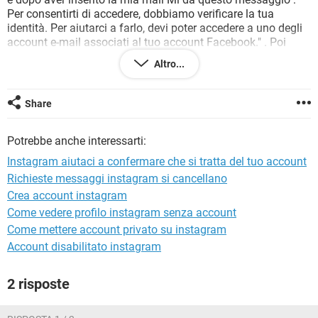
TIKTOK
FACEBOOK
Per consentirti di accedere, dobbiamo verificare la tua
identità. Per aiutarci a farlo, devi poter accedere a uno degli
HARDWARE
account e-mail associati al tuo account Facebook." . Poi
sulla stessa pagina c'è la foto del mio profilo e poi basta. Ho
Altro...
provato in tutti i modi ma non faccio che ritornare al punto di
partenza.
Share
Potrebbe anche interessarti:
Instagram aiutaci a confermare che si tratta del tuo account
Richieste messaggi instagram si cancellano
Crea account instagram
Come vedere profilo instagram senza account
Come mettere account privato su instagram
Account disabilitato instagram
2 risposte