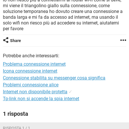
TIKTOK
FACEBOOK
mi viene il triangolino giallo sulla connessione, come
soluzione temporanea ho dovuto creare una connessione a
HARDWARE
banda larga e mi fa da accesso ad internet, ma usando il
solo wifi non riesco più ad accedere su internet, aiutatemi
per favore
Share
Potrebbe anche interessarti:
Problema connessione internet
Icona connessione internet
Connessione stabilita su messenger cosa significa
Problemi connessione alice
Internet non disponibile protetta
✓
Tp-link non si accende la spia internet
1 risposta
RISPOSTA 1 / 1