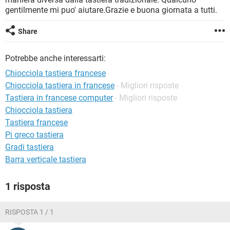
TIKTOK
FACEBOOK
gentilmente mi puo' aiutare.Grazie e buona giornata a tutti.
HARDWARE
Share
Potrebbe anche interessarti:
Chiocciola tastiera francese
Chiocciola tastiera in francese
- Migliori risposte
Tastiera in francese computer
- Migliori risposte
Chiocciola tastiera
Tastiera francese
Pi greco tastiera
Gradi tastiera
Barra verticale tastiera
1 risposta
RISPOSTA 1 / 1