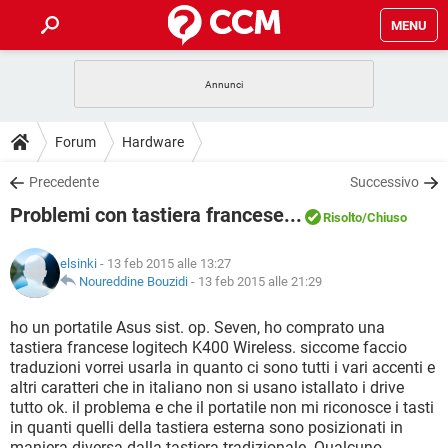
MENU
HOME
COVID-19
GAMING
GUIDE
Forum
Hardware
INTRATTENIMENTO
ANDROID
COVID-19
GAMING
DOWNLOAD
Precedente
Successivo
iOS
WINDOWS 10
INTRATTENIMENTO
ANDROID
Problemi con tastiera francese...
INSTAGRAM
COVID-19
WHATSAPP
GAMING
Risolto
/Chiuso
FORUM
iOS
WINDOWS 10
TIKTOK
INTRATTENIMENTO
FACEBOOK
ANDROID
elsinki
- 13 feb 2015 alle 13:27
INSTAGRAM
COVID-19
WHATSAPP
GAMING
GLOSSARIO
Noureddine Bouzidi
-
13 feb 2015 alle 21:29
HARDWARE
iOS
WINDOWS 10
TIKTOK
INTRATTENIMENTO
FACEBOOK
ANDROID
INSTAGRAM
COVID-19
WHATSAPP
GAMING
ho un portatile Asus sist. op. Seven, ho comprato una
HARDWARE
iOS
WINDOWS 10
tastiera francese logitech K400 Wireless. siccome faccio
TIKTOK
INTRATTENIMENTO
FACEBOOK
ANDROID
traduzioni vorrei usarla in quanto ci sono tutti i vari accenti e
INSTAGRAM
WHATSAPP
altri caratteri che in italiano non si usano istallato i drive
HARDWARE
iOS
WINDOWS 10
TIKTOK
FACEBOOK
tutto ok. il problema e che il portatile non mi riconosce i tasti
INSTAGRAM
WHATSAPP
in quanti quelli della tastiera esterna sono posizionati in
HARDWARE
maniera diversa dalla tastiera tradizionale. Qualcuno