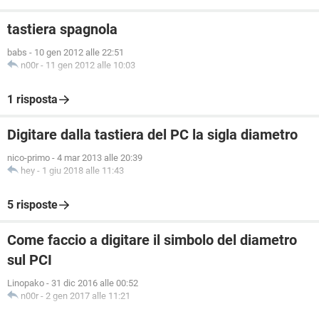
tastiera spagnola
babs
-
10 gen 2012 alle 22:51
n00r
-
11 gen 2012 alle 10:03
1 risposta
Digitare dalla tastiera del PC la sigla diametro
nico-primo
-
4 mar 2013 alle 20:39
hey
-
1 giu 2018 alle 11:43
5 risposte
Come faccio a digitare il simbolo del diametro
sul PCI
Linopako
-
31 dic 2016 alle 00:52
n00r
-
2 gen 2017 alle 11:21