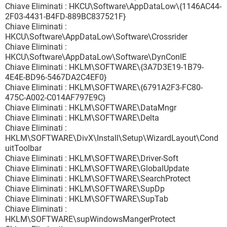
Chiave Eliminati : HKCU\Software\AppDataLow\{1146AC44-
2F03-4431-B4FD-889BC837521F}
Chiave Eliminati :
HKCU\Software\AppDataLow\Software\Crossrider
Chiave Eliminati :
HKCU\Software\AppDataLow\Software\DynConIE
Chiave Eliminati : HKLM\SOFTWARE\{3A7D3E19-1B79-
4E4E-BD96-5467DA2C4EF0}
Chiave Eliminati : HKLM\SOFTWARE\{6791A2F3-FC80-
475C-A002-C014AF797E9C}
Chiave Eliminati : HKLM\SOFTWARE\DataMngr
Chiave Eliminati : HKLM\SOFTWARE\Delta
Chiave Eliminati :
HKLM\SOFTWARE\DivX\Install\Setup\WizardLayout\Cond
uitToolbar
Chiave Eliminati : HKLM\SOFTWARE\Driver-Soft
Chiave Eliminati : HKLM\SOFTWARE\GlobalUpdate
Chiave Eliminati : HKLM\SOFTWARE\SearchProtect
Chiave Eliminati : HKLM\SOFTWARE\SupDp
Chiave Eliminati : HKLM\SOFTWARE\SupTab
Chiave Eliminati :
HKLM\SOFTWARE\supWindowsMangerProtect