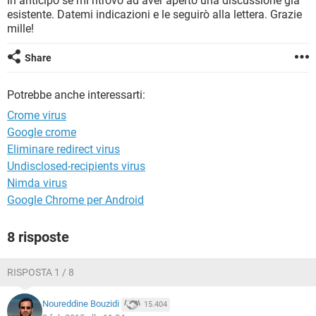
in anticipo se mi ritrovo ad aver aperto una discussione già
TIKTOK
FACEBOOK
esistente. Datemi indicazioni e le seguirò alla lettera. Grazie
mille!
HARDWARE
Share
Potrebbe anche interessarti:
Crome virus
Google crome
Eliminare redirect virus
Undisclosed-recipients virus
Nimda virus
Google Chrome per Android
8 risposte
RISPOSTA 1 / 8
Noureddine Bouzidi
15.404