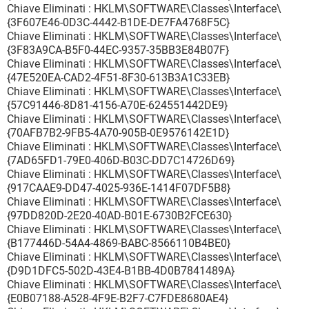
Chiave Eliminati : HKLM\SOFTWARE\Classes\Interface\
{3F607E46-0D3C-4442-B1DE-DE7FA4768F5C}
Chiave Eliminati : HKLM\SOFTWARE\Classes\Interface\
{3F83A9CA-B5F0-44EC-9357-35BB3E84B07F}
Chiave Eliminati : HKLM\SOFTWARE\Classes\Interface\
{47E520EA-CAD2-4F51-8F30-613B3A1C33EB}
Chiave Eliminati : HKLM\SOFTWARE\Classes\Interface\
{57C91446-8D81-4156-A70E-624551442DE9}
Chiave Eliminati : HKLM\SOFTWARE\Classes\Interface\
{70AFB7B2-9FB5-4A70-905B-0E9576142E1D}
Chiave Eliminati : HKLM\SOFTWARE\Classes\Interface\
{7AD65FD1-79E0-406D-B03C-DD7C14726D69}
Chiave Eliminati : HKLM\SOFTWARE\Classes\Interface\
{917CAAE9-DD47-4025-936E-1414F07DF5B8}
Chiave Eliminati : HKLM\SOFTWARE\Classes\Interface\
{97DD820D-2E20-40AD-B01E-6730B2FCE630}
Chiave Eliminati : HKLM\SOFTWARE\Classes\Interface\
{B177446D-54A4-4869-BABC-8566110B4BE0}
Chiave Eliminati : HKLM\SOFTWARE\Classes\Interface\
{D9D1DFC5-502D-43E4-B1BB-4D0B7841489A}
Chiave Eliminati : HKLM\SOFTWARE\Classes\Interface\
{E0B07188-A528-4F9E-B2F7-C7FDE8680AE4}