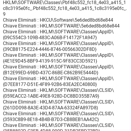
HKLM\SOFTWARE\Classes\Pbf48c552_fc18_4e03_a415_1
c8c3195e0fc_.Pbf48c552_fc18_4e03_a415_1c8c3195e0fc_.
9
Chiave Eliminati : HKCU\Software\5e6ded8bd68e844
Chiave Eliminati : HKLM\SOFTWARE\5e6ded8bd68e844
Chiave Eliminati : HKLM\SOFTWARE\Classes\AppID\
{09C554C3-109B-483C-A06B-F14172F1A947}
Chiave Eliminati : HKLM\SOFTWARE\Classes\AppID\
{39CB8175-E224-4446-8746-00566302DF8D}
Chiave Eliminati : HKLM\SOFTWARE\Classes\AppID\
{4E1E9D45-8BF9-4139-915C-9F83CC3D5921}
Chiave Eliminati : HKLM\SOFTWARE\Classes\AppID\
{B12E99ED-69BD-437C-86BE-C862B9E5444D}
Chiave Eliminati : HKLM\SOFTWARE\Classes\AppID\
{D7EE8177-D51E-4F89-92B6-83EA2EC40800}
Chiave Eliminati : HKLM\SOFTWARE\Classes\CLSID\
{059EACC2-1ABE-49E8-928D-DC8BD355B7A9}
Chiave Eliminati : HKLM\SOFTWARE\Classes\CLSID\
{261DD098-8A3E-43D4-87AA-63324FA897D8}
Chiave Eliminati : HKLM\SOFTWARE\Classes\CLSID\
{3593C8B9-8E18-4B4B-B7D3-CB8BEB1AA42C}
Chiave Eliminati : HKLM\SOFTWARE\Classes\CLSID\