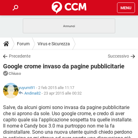
MENU
HOME
COVID-19
GAMING
GUIDE
Forum
Virus e Sicurezza
INTRATTENIMENTO
ANDROID
COVID-19
GAMING
DOWNLOAD
Precedente
Successivo
iOS
WINDOWS 10
INTRATTENIMENTO
ANDROID
Google crome invaso da pagine pubblicitarie
INSTAGRAM
COVID-19
WHATSAPP
GAMING
FORUM
iOS
WINDOWS 10
Chiuso
TIKTOK
INTRATTENIMENTO
FACEBOOK
ANDROID
INSTAGRAM
COVID-19
WHATSAPP
GAMING
GLOSSARIO
HARDWARE
iOS
yuyumi91
- 2 feb 2015 alle 11:17
WINDOWS 10
TIKTOK
INTRATTENIMENTO
FACEBOOK
ANDROID
Andina82
-
23 apr 2015 alle 00:32
INSTAGRAM
COVID-19
WHATSAPP
GAMING
HARDWARE
iOS
WINDOWS 10
Salve, da alcuni giorni sono invasa da pagine pubblicitarie
TIKTOK
INTRATTENIMENTO
FACEBOOK
ANDROID
che si aprono da sole. Uso google crome, e credo di aver
INSTAGRAM
WHATSAPP
capito quale sia l'applicazione sospetta tra quelle installate.
HARDWARE
iOS
WINDOWS 10
TIKTOK
FACEBOOK
Il nome è Candy box 3.0 ma purtroppo non me la fa
INSTAGRAM
WHATSAPP
disinstallare. Sono una nuova utente quindi chiedo perdono
HARDWARE