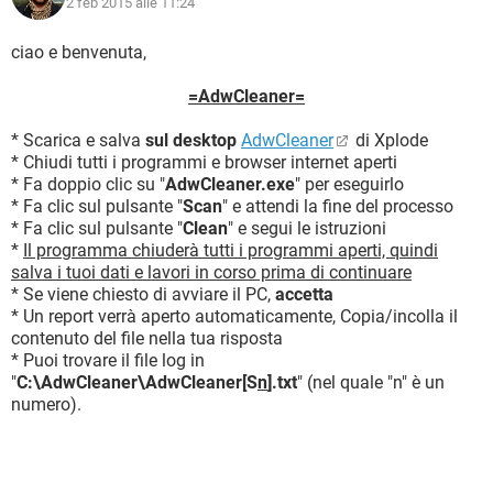
2 feb 2015 alle 11:24
ciao e benvenuta,
=AdwCleaner=
* Scarica e salva
sul desktop
AdwCleaner
di Xplode
* Chiudi tutti i programmi e browser internet aperti
* Fa doppio clic su "
AdwCleaner.exe
" per eseguirlo
* Fa clic sul pulsante "
Scan
" e attendi la fine del processo
* Fa clic sul pulsante "
Clean
" e segui le istruzioni
*
Il programma chiuderà tutti i programmi aperti, quindi
salva i tuoi dati e lavori in corso prima di continuare
* Se viene chiesto di avviare il PC,
accetta
* Un report verrà aperto automaticamente, Copia/incolla il
contenuto del file nella tua risposta
* Puoi trovare il file log in
"
C:\AdwCleaner\AdwCleaner[S
n
].txt
" (nel quale "n" è un
numero).