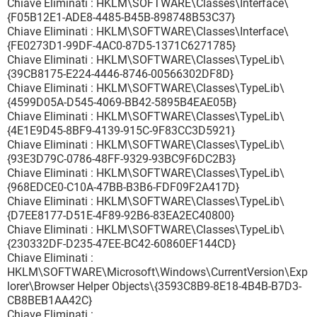
Chiave Eliminati : HKLM\SOFTWARE\Classes\Interface\
{F05B12E1-ADE8-4485-B45B-898748B53C37}
Chiave Eliminati : HKLM\SOFTWARE\Classes\Interface\
{FE0273D1-99DF-4AC0-87D5-1371C6271785}
Chiave Eliminati : HKLM\SOFTWARE\Classes\TypeLib\
{39CB8175-E224-4446-8746-00566302DF8D}
Chiave Eliminati : HKLM\SOFTWARE\Classes\TypeLib\
{4599D05A-D545-4069-BB42-5895B4EAE05B}
Chiave Eliminati : HKLM\SOFTWARE\Classes\TypeLib\
{4E1E9D45-8BF9-4139-915C-9F83CC3D5921}
Chiave Eliminati : HKLM\SOFTWARE\Classes\TypeLib\
{93E3D79C-0786-48FF-9329-93BC9F6DC2B3}
Chiave Eliminati : HKLM\SOFTWARE\Classes\TypeLib\
{968EDCE0-C10A-47BB-B3B6-FDF09F2A417D}
Chiave Eliminati : HKLM\SOFTWARE\Classes\TypeLib\
{D7EE8177-D51E-4F89-92B6-83EA2EC40800}
Chiave Eliminati : HKLM\SOFTWARE\Classes\TypeLib\
{230332DF-D235-47EE-BC42-60860EF144CD}
Chiave Eliminati :
HKLM\SOFTWARE\Microsoft\Windows\CurrentVersion\Exp
lorer\Browser Helper Objects\{3593C8B9-8E18-4B4B-B7D3-
CB8BEB1AA42C}
Chiave Eliminati :