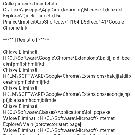
Collegamento Disinfetatti :
C:\Users\giseppe\AppData\Roaming\Microsoft\Internet
Explorer\Quick Launch\User
Pinned\ImplicitAppShortcuts\1f164fb58fecd141\Google
Chrome.lnk
***** [ Registro ] *****
Chiave Eliminati :
HKCU\Software\Google\Chrome\Extensions\bakijjialdiiboe
aknfpmflphhmljfkd
Chiave Eliminati :
HKLM\SOFTWARE\Google\Chrome\Extensions\bakijjialdiib
oeaknfpmflphhmljfkd
Chiave Eliminati :
HKLM\SOFTWARE\Google\Chrome\Extensions\eooncjejnp
pfjjklapaamhcdmjbilmde
Chiave Eliminati :
HKCU\Software\Classes\Applications\lollipop.exe
Valore Eliminati : HKCU\Software\Microsoft\Internet
Explorer\Main [bprotector start page]
Valore Eliminati : HKCU\Software\Microsoft\Internet