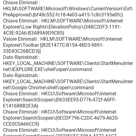
Chiave Eliminati :
HKLM\SOFTWARE\Microsoft\Windows\CurrentVersion\Ext\
PreApproved\{bf48c552-fc18-4e03-a415-1c8c3195e0fc}
Chiave Eliminati : HKLM\SOFTWARE\Microsoft\Internet
Explorer\Low Rights\ElevationPolicy\{348C2DF3-1191-
4C3E-92A6-B3A89A9D9C85}
Valore Eliminati : HKLM\SOFTWARE\Microsoft\Internet
Explorer\Toolbar [{82E1477C-B154-48D3-9891-
33D83C26BCD3}]
Dato Ripristinati :
HKEY_LOCAL_MACHINE\SOFTWARE\Clients\StartMenuInter
net\IEXPLORE.EXE\shell\open\command
Dato Ripristinati :
HKEY_LOCAL_MACHINE\SOFTWARE\Clients\StartMenuInter
net\Google Chrome\shell\open\command
Chiave Eliminati : HKCU\Software\Microsoft\Internet
Explorer\SearchScopes\{0633EE93-D776-472f-A0FF-
E1416B8B2E3A}
Chiave Eliminati : HKCU\Software\Microsoft\Internet
Explorer\SearchScopes\{0ECDF796-C2DC-4d79-A620-
CCE0C0A66CC9}
Chiave Eliminati : HKCU\Software\Microsoft\Internet