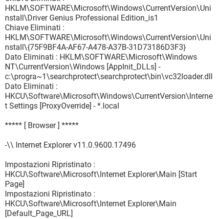
HKLM\SOFTWARE\Microsoft\Windows\CurrentVersion\Uni
nstall\Driver Genius Professional Edition_is1
Chiave Eliminati :
HKLM\SOFTWARE\Microsoft\Windows\CurrentVersion\Uni
nstall\{75F9BF4A-AF67-A478-A37B-31D73186D3F3}
Dato Eliminati : HKLM\SOFTWARE\Microsoft\Windows
NT\CurrentVersion\Windows [AppInit_DLLs] -
c:\progra~1\searchprotect\searchprotect\bin\vc32loader.dll
Dato Eliminati :
HKCU\Software\Microsoft\Windows\CurrentVersion\Interne
t Settings [ProxyOverride] - *.local
***** [ Browser ] *****
-\\ Internet Explorer v11.0.9600.17496
Impostazioni Ripristinato :
HKCU\Software\Microsoft\Internet Explorer\Main [Start
Page]
Impostazioni Ripristinato :
HKCU\Software\Microsoft\Internet Explorer\Main
[Default_Page_URL]