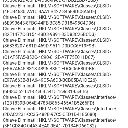
{35B8892D-C3FB-4D88-990D-31DB2EBD72BD}
Chiave Eliminati : HKLM\SOFTWARE\Classes\CLSID\
{4FCB4630-2A1C-4AA1-B422-345E8DC8A6DE}
Chiave Eliminati : HKLM\SOFTWARE\Classes\CLSID\
{6E993643-8FBC-44FE-BC85-D318495C4D96}
Chiave Eliminati : HKLM\SOFTWARE\Classes\CLSID\
{82E1477C-B154-48D3-9891-33D83C26BCD3}
Chiave Eliminati : HKLM\SOFTWARE\Classes\CLSID\
{86838207-681D-469D-9511-D0DCC6F19F9B}
Chiave Eliminati : HKLM\SOFTWARE\Classes\CLSID\
{C1AF5FA5-852C-4C90-812E-A7F75E011D87}
Chiave Eliminati : HKLM\SOFTWARE\Classes\CLSID\
{E5A7A645-8318-4895-B85C-EDC606B80DB6}
Chiave Eliminati : HKLM\SOFTWARE\Classes\CLSID\
{E97A663B-81A6-49C5-A6D3-BCB05BA1DE26}
Chiave Eliminati : HKLM\SOFTWARE\Classes\CLSID\
{bf48c552-fc18-4e03-a415-1c8c3195e0fc}
Chiave Eliminati : HKLM\SOFTWARE\Classes\Interface\
{1231839B-064E-4788-B865-465A1B5266FD}
Chiave Eliminati : HKLM\SOFTWARE\Classes\Interface\
{2DAC2231-CC35-482B-97C5-CED1D4185080}
Chiave Eliminati : HKLM\SOFTWARE\Classes\Interface\
{3F1CD84C-04A3-4EA0-9EA1-7D134FD66C82}