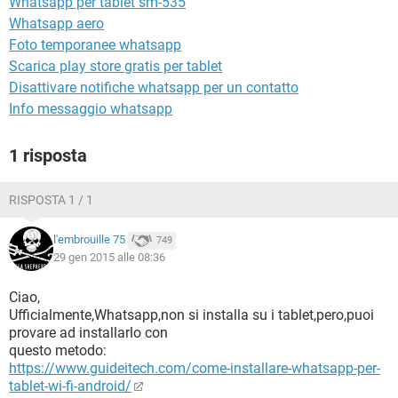
Whatsapp per tablet sm-535
TIKTOK
FACEBOOK
Whatsapp aero
HARDWARE
Foto temporanee whatsapp
Scarica play store gratis per tablet
Disattivare notifiche whatsapp per un contatto
Info messaggio whatsapp
1 risposta
RISPOSTA 1 / 1
l'embrouille 75
749
29 gen 2015 alle 08:36
Ciao,
Ufficialmente,Whatsapp,non si installa su i tablet,pero,puoi
provare ad installarlo con
questo metodo:
https://www.guideitech.com/come-installare-whatsapp-per-
tablet-wi-fi-android/