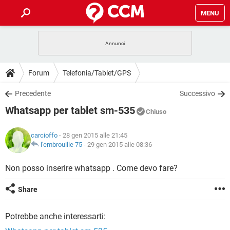
MENU
HOME
COVID-19
GAMING
GUIDE
Forum
Telefonia/Tablet/GPS
INTRATTENIMENTO
ANDROID
COVID-19
GAMING
DOWNLOAD
Precedente
Successivo
iOS
WINDOWS 10
INTRATTENIMENTO
ANDROID
Whatsapp per tablet sm-535
INSTAGRAM
COVID-19
WHATSAPP
GAMING
Chiuso
FORUM
iOS
WINDOWS 10
TIKTOK
INTRATTENIMENTO
FACEBOOK
ANDROID
carcioffo
- 28 gen 2015 alle 21:45
INSTAGRAM
COVID-19
WHATSAPP
GAMING
GLOSSARIO
l'embrouille 75
-
29 gen 2015 alle 08:36
HARDWARE
iOS
WINDOWS 10
TIKTOK
INTRATTENIMENTO
FACEBOOK
ANDROID
INSTAGRAM
COVID-19
WHATSAPP
GAMING
Non posso inserire whatsapp . Come devo fare?
HARDWARE
iOS
WINDOWS 10
TIKTOK
INTRATTENIMENTO
FACEBOOK
ANDROID
Share
INSTAGRAM
WHATSAPP
HARDWARE
iOS
WINDOWS 10
TIKTOK
FACEBOOK
Potrebbe anche interessarti:
INSTAGRAM
WHATSAPP
HARDWARE