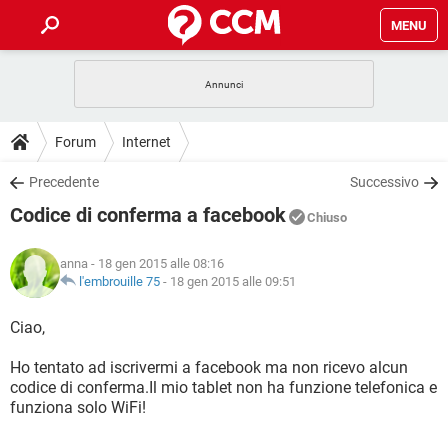
MENU
HOME
COVID-19
GAMING
GUIDE
Forum
Internet
INTRATTENIMENTO
ANDROID
COVID-19
GAMING
DOWNLOAD
Precedente
Successivo
iOS
WINDOWS 10
INTRATTENIMENTO
ANDROID
Codice di conferma a facebook
INSTAGRAM
COVID-19
WHATSAPP
GAMING
Chiuso
FORUM
iOS
WINDOWS 10
TIKTOK
INTRATTENIMENTO
FACEBOOK
ANDROID
anna
- 18 gen 2015 alle 08:16
INSTAGRAM
COVID-19
WHATSAPP
GAMING
GLOSSARIO
l'embrouille 75
-
18 gen 2015 alle 09:51
HARDWARE
iOS
WINDOWS 10
TIKTOK
INTRATTENIMENTO
FACEBOOK
ANDROID
INSTAGRAM
COVID-19
WHATSAPP
GAMING
Ciao,
HARDWARE
iOS
WINDOWS 10
TIKTOK
INTRATTENIMENTO
FACEBOOK
ANDROID
Ho tentato ad iscrivermi a facebook ma non ricevo alcun
INSTAGRAM
WHATSAPP
codice di conferma.Il mio tablet non ha funzione telefonica e
HARDWARE
iOS
WINDOWS 10
TIKTOK
FACEBOOK
funziona solo WiFi!
INSTAGRAM
WHATSAPP
HARDWARE