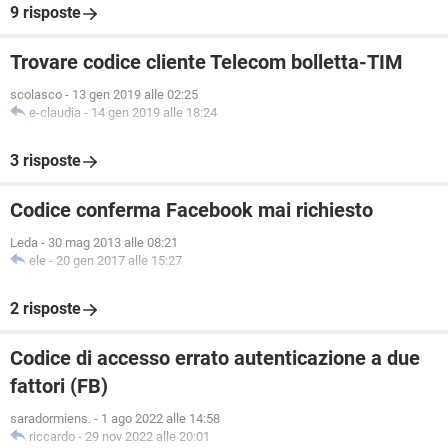
9 risposte
Trovare codice cliente Telecom bolletta-TIM
scolasco
-
13 gen 2019 alle 02:25
e-claudia
-
14 gen 2019 alle 18:24
3 risposte
Codice conferma Facebook mai richiesto
Leda
-
30 mag 2013 alle 08:21
ele
-
20 gen 2017 alle 15:27
2 risposte
Codice di accesso errato autenticazione a due
fattori (FB)
saradormiens.
-
1 ago 2022 alle 14:58
riccardo
-
29 nov 2022 alle 20:01