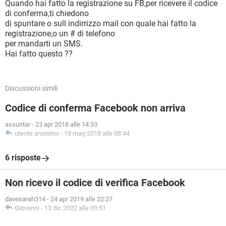
Quando hai fatto la registrazione su FB,per ricevere il codice
di conferma,ti chiedono
di spuntare o sull indirrizzo mail con quale hai fatto la
registrazione,o un # di telefono
per mandarti un SMS.
Hai fatto questo ??
Discussioni simili
Codice di conferma Facebook non arriva
assuntar
-
23 apr 2018 alle 14:33
utente anonimo
-
18 mag 2018 alle 08:44
6 risposte
Non ricevo il codice di verifica Facebook
davesarah314
-
24 apr 2019 alle 22:27
Giovanni
-
13 dic 2022 alle 00:51