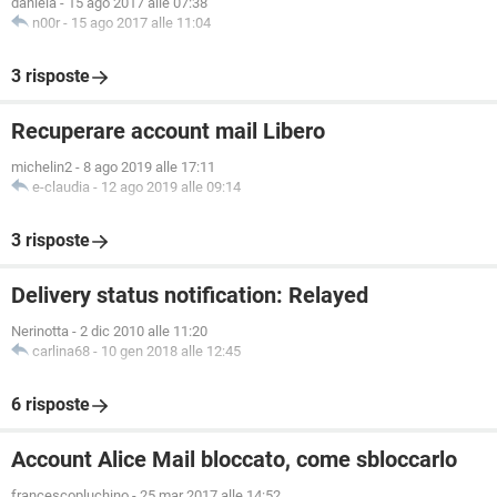
daniela
-
15 ago 2017 alle 07:38
n00r
-
15 ago 2017 alle 11:04
3 risposte
Recuperare account mail Libero
michelin2
-
8 ago 2019 alle 17:11
e-claudia
-
12 ago 2019 alle 09:14
3 risposte
Delivery status notification: Relayed
Nerinotta
-
2 dic 2010 alle 11:20
carlina68
-
10 gen 2018 alle 12:45
6 risposte
Account Alice Mail bloccato, come sbloccarlo
francescopluchino
-
25 mar 2017 alle 14:52