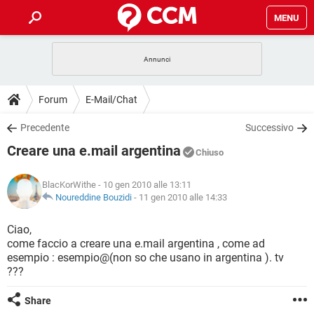
MENU
HOME
COVID-19
GAMING
GUIDE
Forum
E-Mail/Chat
INTRATTENIMENTO
ANDROID
COVID-19
GAMING
DOWNLOAD
Precedente
Successivo
iOS
WINDOWS 10
INTRATTENIMENTO
ANDROID
Creare una e.mail argentina
INSTAGRAM
COVID-19
WHATSAPP
GAMING
Chiuso
FORUM
iOS
WINDOWS 10
TIKTOK
INTRATTENIMENTO
FACEBOOK
ANDROID
BlacKorWithe
- 10 gen 2010 alle 13:11
INSTAGRAM
COVID-19
WHATSAPP
GAMING
GLOSSARIO
Noureddine Bouzidi
-
11 gen 2010 alle 14:33
HARDWARE
iOS
WINDOWS 10
TIKTOK
INTRATTENIMENTO
FACEBOOK
ANDROID
INSTAGRAM
COVID-19
WHATSAPP
GAMING
Ciao,
HARDWARE
iOS
WINDOWS 10
come faccio a creare una e.mail argentina , come ad
TIKTOK
INTRATTENIMENTO
FACEBOOK
ANDROID
esempio : esempio@(non so che usano in argentina ). tv
INSTAGRAM
WHATSAPP
???
HARDWARE
iOS
WINDOWS 10
TIKTOK
FACEBOOK
INSTAGRAM
WHATSAPP
Share
HARDWARE