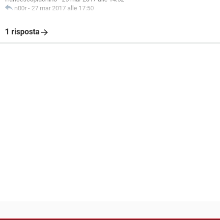
n00r
-
27 mar 2017 alle 17:50
1 risposta