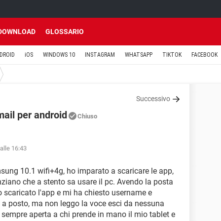
DOWNLOAD
GLOSSARIO
DROID
iOS
WINDOWS 10
INSTAGRAM
WHATSAPP
TIKTOK
FACEBOOK
Successivo
ail per android
Chiuso
alle 16:43
ung 10.1 wifi+4g, ho imparato a scaricare le app,
ziano che a stento sa usare il pc. Avendo la posta
o scaricato l'app e mi ha chiesto username e
o a posto, ma non leggo la voce esci da nessuna
a sempre aperta a chi prende in mano il mio tablet e