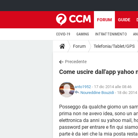
FORUM
GUIDE
COVID-19
GAMING
INTRATTENIMENTO
AN
Forum
Telefonia/Tablet/GPS
Precedente
Come uscire dall'app yahoo m
anto1952
- 17 dic 2014 alle 08:46
Noureddine Bouzidi
-
18 dic 2014 
Posseggo da qualche giorno un sams
prima non ne avevo idea, sono un an
elettronica da anni su yahoo mail, h
password per entrare e fin qui siam
parte è da ieri che la mia posta rest