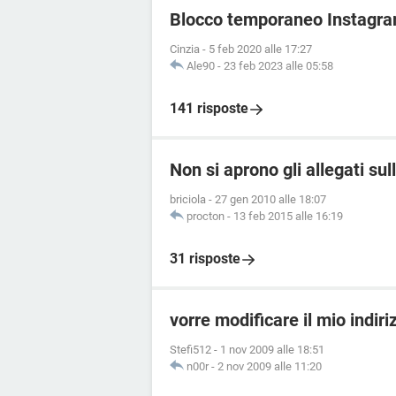
Blocco temporaneo Instagra
Cinzia
-
5 feb 2020 alle 17:27
Ale90
-
23 feb 2023 alle 05:58
141 risposte
Non si aprono gli allegati su
briciola
-
27 gen 2010 alle 18:07
procton
-
13 feb 2015 alle 16:19
31 risposte
vorre modificare il mio indir
Stefi512
-
1 nov 2009 alle 18:51
n00r
-
2 nov 2009 alle 11:20