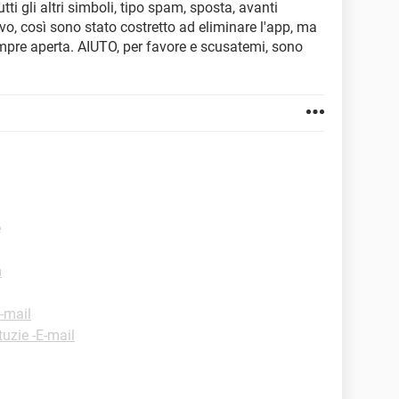
tti gli altri simboli, tipo spam, sposta, avanti
ovo, così sono stato costretto ad eliminare l'app, ma
sempre aperta. AIUTO, per favore e scusatemi, sono
e
m
E-mail
tuzie -E-mail