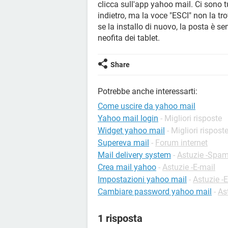
clicca sull'app yahoo mail. Ci sono tu
indietro, ma la voce "ESCI" non la tr
se la installo di nuovo, la posta è 
neofita dei tablet.
Share
Potrebbe anche interessarti:
Come uscire da yahoo mail
Yahoo mail login
- Migliori risposte
Widget yahoo mail
- Migliori rispost
Supereva mail
-
Forum internet
Mail delivery system
-
Astuzie -Spa
Crea mail yahoo
-
Astuzie -E-mail
Impostazioni yahoo mail
-
Astuzie -
Cambiare password yahoo mail
-
As
1 risposta