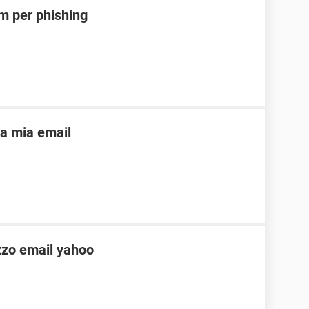
m per phishing
lla mia email
izzo email yahoo