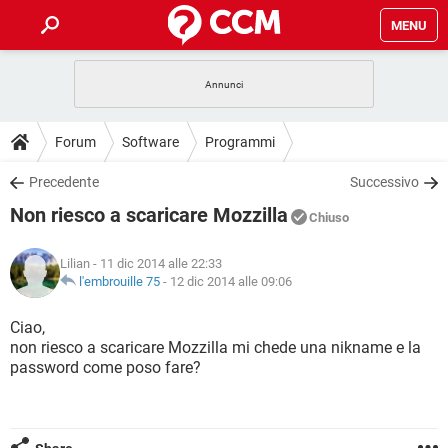
MENU
HOME
COVID-19
GAMING
GUIDE
Forum
Software
Programmi
INTRATTENIMENTO
ANDROID
COVID-19
GAMING
DOWNLOAD
Precedente
Successivo
iOS
WINDOWS 10
INTRATTENIMENTO
ANDROID
Non riesco a scaricare Mozzilla
INSTAGRAM
COVID-19
WHATSAPP
GAMING
Chiuso
FORUM
iOS
WINDOWS 10
TIKTOK
INTRATTENIMENTO
FACEBOOK
ANDROID
Lilian
- 11 dic 2014 alle 22:33
INSTAGRAM
COVID-19
WHATSAPP
GAMING
GLOSSARIO
l'embrouille 75
-
12 dic 2014 alle 09:06
HARDWARE
iOS
WINDOWS 10
TIKTOK
INTRATTENIMENTO
FACEBOOK
ANDROID
INSTAGRAM
COVID-19
WHATSAPP
GAMING
Ciao,
HARDWARE
iOS
WINDOWS 10
non riesco a scaricare Mozzilla mi chede una nikname e la
TIKTOK
INTRATTENIMENTO
FACEBOOK
ANDROID
password come poso fare?
INSTAGRAM
WHATSAPP
HARDWARE
iOS
WINDOWS 10
TIKTOK
FACEBOOK
INSTAGRAM
WHATSAPP
HARDWARE