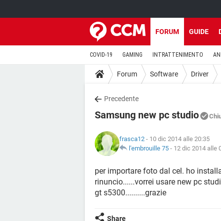
FORUM
GUIDE
COVID-19
GAMING
INTRATTENIMENTO
AN
Forum
Software
Driver
Precedente
Samsung new pc studio
Chi
frasca12
- 10 dic 2014 alle 20:35
l'embrouille 75
-
12 dic 2014 alle 
per importare foto dal cel. ho install
rinuncio......vorrei usare new pc stud
gt s5300..........grazie
Share