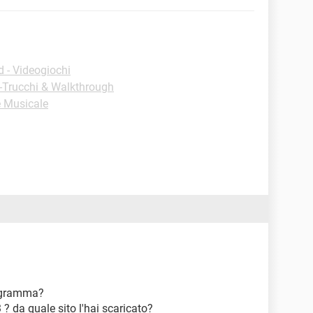
 - Videogiochi
 -Trucchi & Walkthrough
e Musicale
rogramma?
3 ? da quale sito l'hai scaricato?