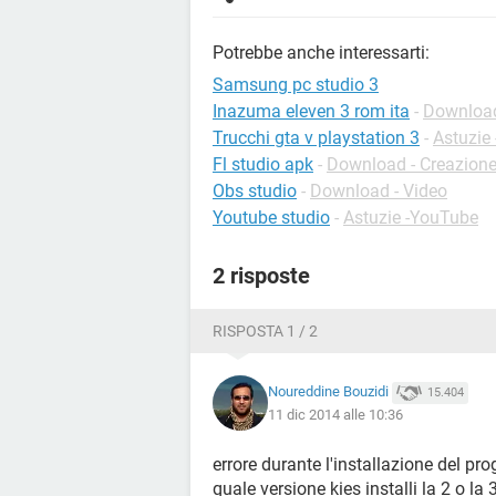
Potrebbe anche interessarti:
Samsung pc studio 3
Inazuma eleven 3 rom ita
-
Download
Trucchi gta v playstation 3
-
Astuzie
Fl studio apk
-
Download - Creazion
Obs studio
-
Download - Video
Youtube studio
-
Astuzie -YouTube
2 risposte
RISPOSTA 1 / 2
Noureddine Bouzidi
15.404
11 dic 2014 alle 10:36
errore durante l'installazione del p
quale versione kies installi la 2 o la 