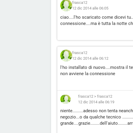
frasca12
12 dic 2014 alle 06:05
ciao....l'ho scaricato come dicevi tu
connessione....ma è tutta la notte che
frasca12
12 dic 2014 alle 06:12
l'ho installato di nuovo....mostra il t
non avviene la connessione
frasca12
>
frasca12
12 dic 2014 alle 06:19
niente.........adesso non tenta neanc
negozio...o da qualche tecnico .........
grande....grazie........dell'aiuto........a