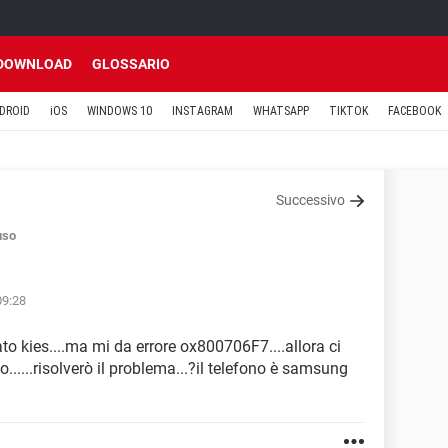
DOWNLOAD
GLOSSARIO
DROID
iOS
WINDOWS 10
INSTAGRAM
WHATSAPP
TIKTOK
FACEBOOK
Successivo
uso
09:28
ato kies....ma mi da errore ox800706F7....allora ci
io......risolverò il problema...?il telefono è samsung